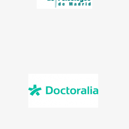
comprender y dar sentido a aquello que genera
malestar, para que las personas puedan vivir de
una manera más libre, flexible y coherente con
quienes son y con lo que valoran.