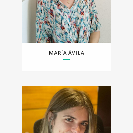
Trabajo desde un enfoque integrador, contando
con amplia formación en terapia cognitivo-
conductual, trauma y sexualidad.
MARÍA ÁVILA
Me llamo Aitana Díaz Simancas, colegiada en el
Colegio de Psicólogos de Madrid número M-
40284. Realicé el grado en psicología en la
Universidad Autónoma de Madrid, y el Master en
Psicología General Sanitaria en la Comokutebse.
Asimismo, hice el Master en Sexologia Clínica y
Terapia de Pareja en AMIR Higher Education, y
tengo formación de posgrado en mediación y
terapia de aceptación y compromiso. Respecto al
abordaje de trauma, estoy habilitada para hacer