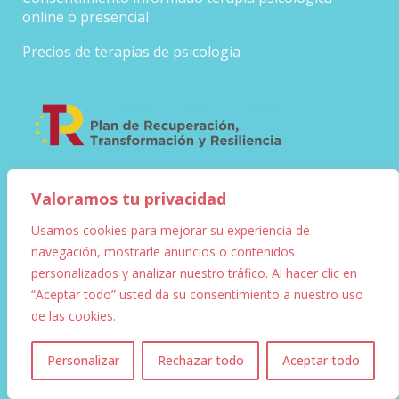
online o presencial
Precios de terapias de psicología
Valoramos tu privacidad
CONTACTO
Usamos cookies para mejorar su experiencia de
Silvia Sanz
navegación, mostrarle anuncios o contenidos
C/ Diego de Leon, 27
personalizados y analizar nuestro tráfico. Al hacer clic en
“Aceptar todo” usted da su consentimiento a nuestro uso
28006 Madrid, España
de las cookies.
info@silviasanzpsicologa.com
1
Tel. +34 644 794 349
Personalizar
Rechazar todo
Aceptar todo
Whatsapp +34 644 794 349