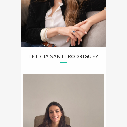
Gottman, Experta en Dependencia Emocional y
Autoestima (Método Silvia Congost) y Experta en
Trastornos de la Conducta Alimentaria (Colegio
Oficial de la Psicología de Madrid).Trabajo desde
un enfoque cognitivo conductual con perspectiva
integradora. En consulta, me especializo en
relaciones de pareja (relaciones tóxicas,
dependencia emocional, relaciones abiertas),
ansiedad y autoestima, y también atiendo otros
motivos de consulta.
LETICIA SANTI RODRÍGUEZ
Psicóloga general sanitaria, graduada en
Psicología por la UNED y con el Máster en
Psicología General Sanitaria por la Universidad
Autónoma de Madrid. Además, cuento con
formación en intervención psicológica con
personas LGTBI+. Acompaño procesos en
infancia, adolescencia y edad adulta desde un
enfoque contextual y basado en la evidencia,
poniendo el acento en el vínculo, la confianza y
una mirada individualizada, sin etiquetas que
limiten tu historia.
Me interesa comprender qué hay detrás del