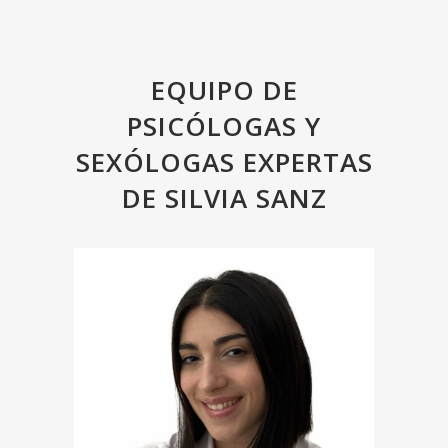
EQUIPO DE
PSICÓLOGAS Y
SEXÓLOGAS EXPERTAS
DE SILVIA SANZ
¡Hola! Soy Helena, psicóloga, sexóloga y terapeuta
de pareja.
Me gradué en Psicología en la Universidad de
Granada, donde realicé una estancia Erasmus
en Bérgamo (Italia), una experiencia
enriquecedora tanto a nivel personal como
profesional. Posteriormente, completé el Máster
en Sexología en la Universidad de Sevilla y el
Máster en Psicología General Sanitaria en la
Universidad Internacional de La Rioja (UNIR).
Cuento con experiencia trabajando con población
adulta e infanto-juvenil, además de haber
trabajado con el colectivo LGTBIAQ+, lo que me