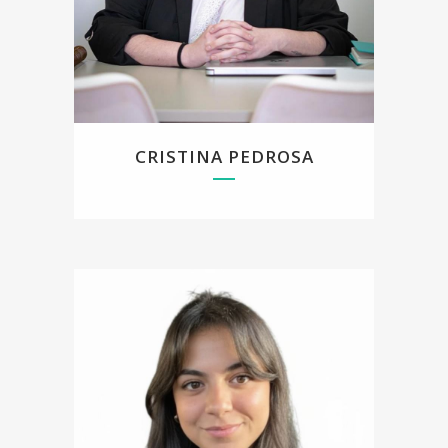
En otros aspectos a destacar, cuento con
experiencia en trauma, apego y EMDR y tengo
formación en coaching y alcance de metas.
A día de hoy, me sigo formando por el interés que
me suscita el ámbito de la Psicología, para poder
ofrecer técnicas y recursos actualizados en mi
trabajo.
CRISTINA PEDROSA
Soy psicóloga sanitaria y forense, formada en la
Universidad Complutense de Madrid y
Universidad Francisco de Vitoria. Acompaño a
personas en procesos de cambio,
autoconocimiento y bienestar emocional,
ofreciendo un espacio de confianza y
comprensión donde poder entenderse y sentirse
mejor.
Trabajo principalmente en terapia individual y
de pareja, abordando temas como la ansiedad, la
autoestima, los bloqueos emocionales, las crisis