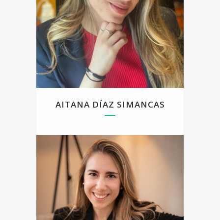
EMDR y curso en la actualidad un master al
respecto.
Trabajo desde una perspectiva integradora,
vertebrada en el enfoque cognitivo - conductual.
He colaborado como psicóloga con un centro
médico y diversas clínicas privadas de
psicología, donde he adquirido experiencia
interviniendo tanto con población adulta como
con parejas, abordando tanto problemáticas
relativas a la salud mental, como al área de la
sexologia y los conflictos de pareja.
AITANA DÍAZ SIMANCAS
Hola! Me llamo Leticia Santi Rodríguez, colegiada
en el Colegio de Psicólogos de Madrid número M-
41592. Realicé el grado en psicología y el Master
en Psicología General Sanitaria en la
Universidad UDIMA y un Grado en Comunicación
en The American University of Rome. También
poseo un Máster en Salud Pública con
especialización en salud mental (King’s College
London) y un Máster en Actualización en
Intervención Psicológica y Salud Mental (APIR).
Soy terapeuta de pareja formada con el Método