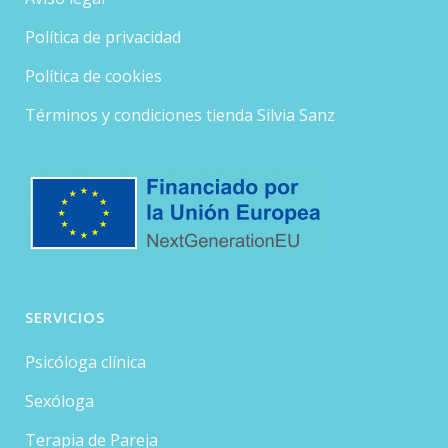
Política de privacidad
Política de cookies
Términos y condiciones tienda Silvia Sanz
SERVICIOS
Psicóloga clínica
Sexóloga
Terapia de Pareja