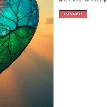
libidinosos e intensos, y qu
READ MORE