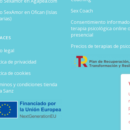
ro Sexamor en Agapea.com
Sex Coach
o SexAmor en Ofican (Islas
arias)
Consentimiento informado
terapia psicológica online 
presencial
ACES
Precios de terapias de psic
o legal
tica de privacidad
tica de cookies
minos y condiciones tienda
ia Sanz