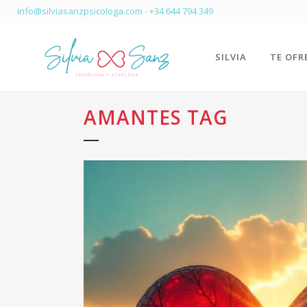
info@silviasanzpsicologa.com
-
+34 644 794 349
SILVIA
TE OFR
AMANTES TAG