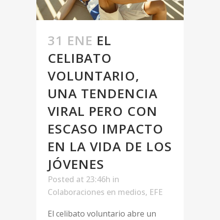
31 ENE
EL
CELIBATO
VOLUNTARIO,
UNA TENDENCIA
VIRAL PERO CON
ESCASO IMPACTO
EN LA VIDA DE LOS
JÓVENES
Posted at 23:46h
in
Colaboraciones en medios
,
EFE
El celibato voluntario abre un