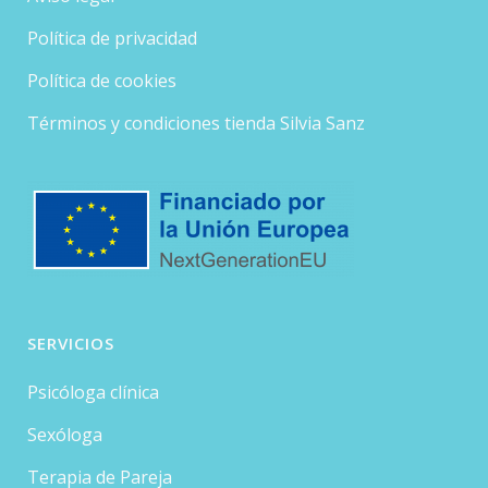
Política de privacidad
Política de cookies
Términos y condiciones tienda Silvia Sanz
SERVICIOS
Psicóloga clínica
Sexóloga
Terapia de Pareja