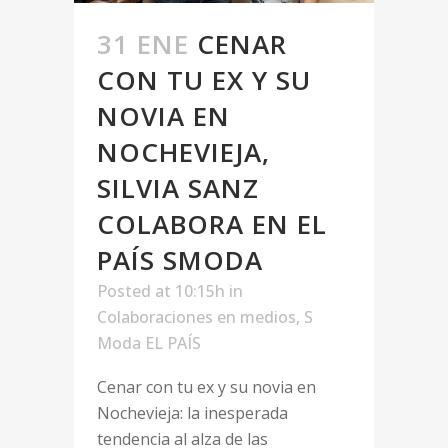
31 ENE
CENAR
CON TU EX Y SU
NOVIA EN
NOCHEVIEJA,
SILVIA SANZ
COLABORA EN EL
PAÍS SMODA
Posted at 10:15h
in
Colaboraciones en medios
,
S
Moda EL PAÍS
Cenar con tu ex y su novia en
Nochevieja: la inesperada
tendencia al alza de las