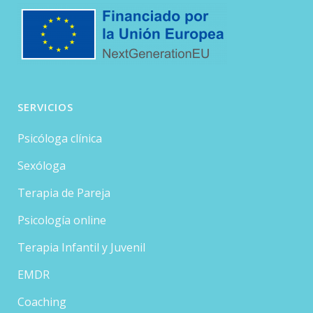
SERVICIOS
Psicóloga clínica
Sexóloga
Terapia de Pareja
Psicología online
Terapia Infantil y Juvenil
EMDR
Coaching