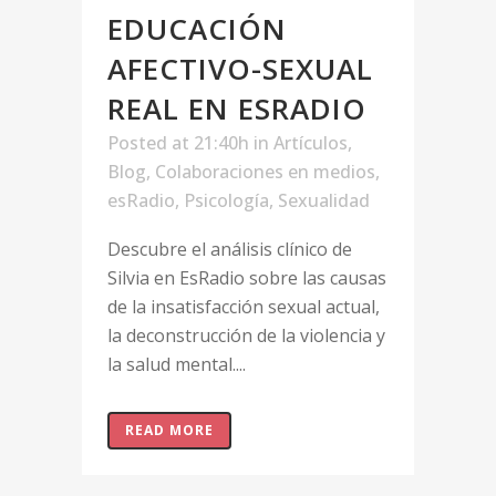
EDUCACIÓN
AFECTIVO-SEXUAL
REAL EN ESRADIO
Posted at 21:40h
in
Artículos
,
Blog
,
Colaboraciones en medios
,
esRadio
,
Psicología
,
Sexualidad
Descubre el análisis clínico de
Silvia en EsRadio sobre las causas
de la insatisfacción sexual actual,
la deconstrucción de la violencia y
la salud mental....
READ MORE