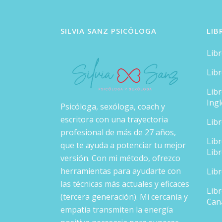
SILVIA SANZ PSICÓLOGA
LIB
Lib
Lib
Lib
Ingl
Psicóloga, sexóloga, coach y
escritora con una trayectoria
Lib
profesional de más de 27 años,
Lib
que te ayuda a potenciar tu mejor
Lib
versión. Con mi método, ofrezco
herramientas para ayudarte con
Lib
las técnicas más actuales y eficaces
Libr
(tercera generación). Mi cercanía y
Can
empatía transmiten la energía