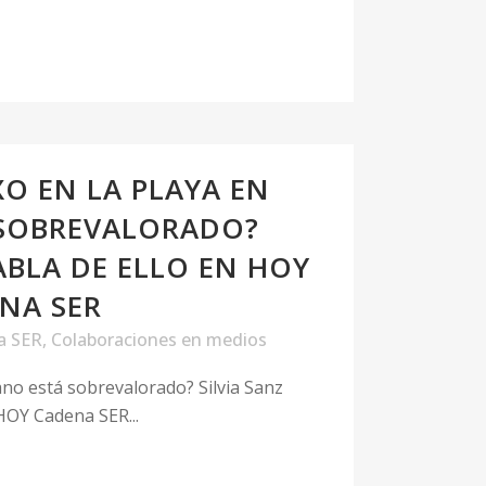
XO EN LA PLAYA EN
 SOBREVALORADO?
ABLA DE ELLO EN HOY
NA SER
a SER
,
Colaboraciones en medios
rano está sobrevalorado? Silvia Sanz
HOY Cadena SER...