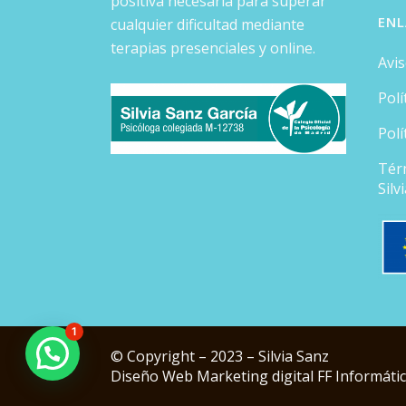
positiva necesaria para superar
ENL
cualquier dificultad mediante
terapias presenciales y online.
Avis
Polí
Polí
Tér
Silv
1
© Copyright – 2023 – Silvia Sanz
Diseño Web
Marketing digital
FF Informáti