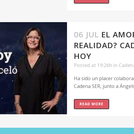
06 JUL
EL AMO
REALIDAD? CA
HOY
Posted at 19:26h
in
Caden
Ha sido un placer colabor
Cadena SER, junto a Ángels 
READ MORE