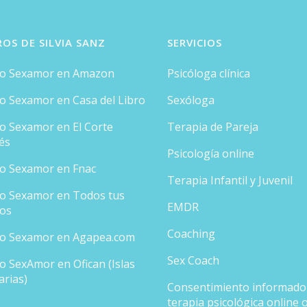
ROS DE SILVIA SANZ
SERVICIOS
ro Sexamor en Amazon
Psicóloga clínica
ro Sexamor en Casa del Libro
Sexóloga
ro Sexamor en El Corte
Terapia de Pareja
és
Psicología online
ro Sexamor en Fnac
Terapia Infantil y Juvenil
ro Sexamor en Todos tus
EMDR
ros
Coaching
ro Sexamor en Agapea.com
Sex Coach
o SexAmor en Ofican (Islas
arias)
Consentimiento informado
terapia psicológica online 