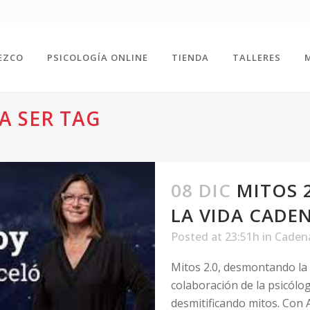
EZCO
PSICOLOGÍA ONLINE
TIENDA
TALLERES
A SER TAG
08 DIC
MITOS 
LA VIDA CADE
Posted at 23:51h
in
Caden
Mitos 2.0, desmontando la 
colaboración de la psicólo
desmitificando mitos. Con A