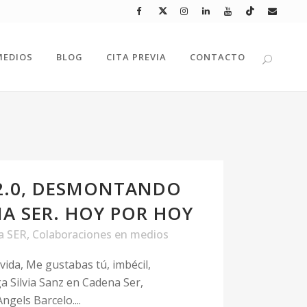
MEDIOS
BLOG
CITA PREVIA
CONTACTO
2.0, DESMONTANDO
NA SER. HOY POR HOY
a SER
,
Colaboraciones en medios
vida, Me gustabas tú, imbécil,
ga Silvia Sanz en Cadena Ser,
ngels Barcelo....