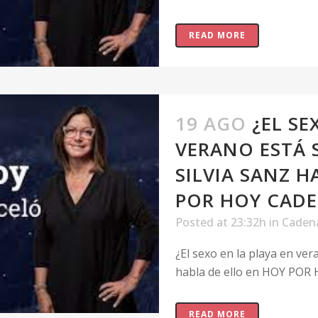
READ MORE
19 AGO
¿EL SE
VERANO ESTÁ
SILVIA SANZ H
POR HOY CADE
Posted at 23:32h
in
Caden
¿El sexo en la playa en ve
habla de ello en HOY POR 
READ MORE