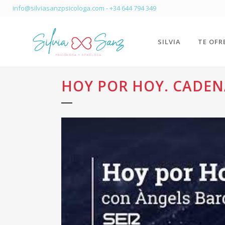
info@silviasanzpsicologa.com
-
+34 644 794 349
SILVIA
TE OFR
HOY POR HOY. CADEN