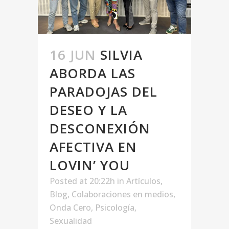
16 JUN
SILVIA
ABORDA LAS
PARADOJAS DEL
DESEO Y LA
DESCONEXIÓN
AFECTIVA EN
LOVIN’ YOU
Posted at 20:22h
in
Artículos
,
Blog
,
Colaboraciones en medios
,
Onda Cero
,
Psicología
,
Sexualidad