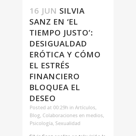
16 JUN
SILVIA
SANZ EN ‘EL
TIEMPO JUSTO’:
DESIGUALDAD
ERÓTICA Y CÓMO
EL ESTRÉS
FINANCIERO
BLOQUEA EL
DESEO
Posted at 00:29h
in
Artículos
,
Blog
,
Colaboraciones en medios
,
Psicología
,
Sexualidad