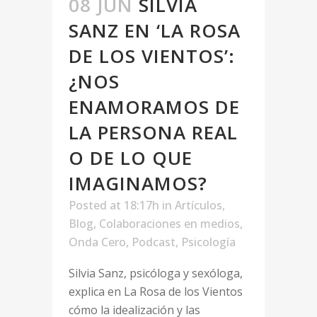
08 JUN
SILVIA
SANZ EN ‘LA ROSA
DE LOS VIENTOS’:
¿NOS
ENAMORAMOS DE
LA PERSONA REAL
O DE LO QUE
IMAGINAMOS?
Posted at 18:17h
in
Artículos
,
Blog
,
Colaboraciones en medios
,
Onda Cero
,
Podcast
,
Psicología
Silvia Sanz, psicóloga y sexóloga,
explica en La Rosa de los Vientos
cómo la idealización y las