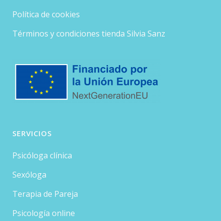
Política de cookies
Términos y condiciones tienda Silvia Sanz
SERVICIOS
Psicóloga clínica
Sexóloga
Terapia de Pareja
Psicología online