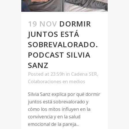
19 NOV
DORMIR
JUNTOS ESTÁ
SOBREVALORADO.
PODCAST SILVIA
SANZ
Posted at 23:59h
in
Cadena SER
,
Colaboraciones en medios
Silvia Sanz explica por qué dormir
juntos está sobrevalorado y
cómo los mitos influyen en la
convivencia y en la salud
emocional de la pareja...