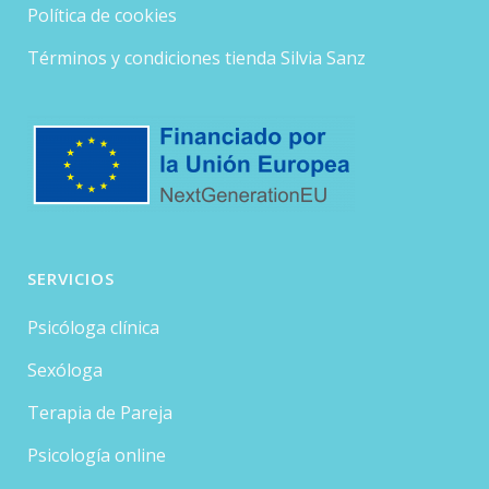
Política de cookies
Términos y condiciones tienda Silvia Sanz
SERVICIOS
Psicóloga clínica
Sexóloga
Terapia de Pareja
Psicología online