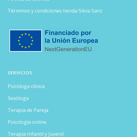
Términos y condiciones tienda Silvia Sanz
SERVICIOS
Psicóloga clínica
Sexóloga
Terapia de Pareja
Psicología online
Terapia Infantil y Juvenil