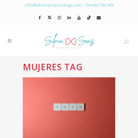
info@silviasanzpsicologa.com
-
+34 644 794 349
MUJERES TAG