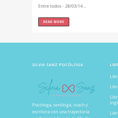
Entre todos - 28/03/14 ...
READ MORE
SILVIA SANZ PSICÓLOGA
LIB
Lib
Lib
Lib
Ingl
Psicóloga, sexóloga, coach y
escritora con una trayectoria
Lib