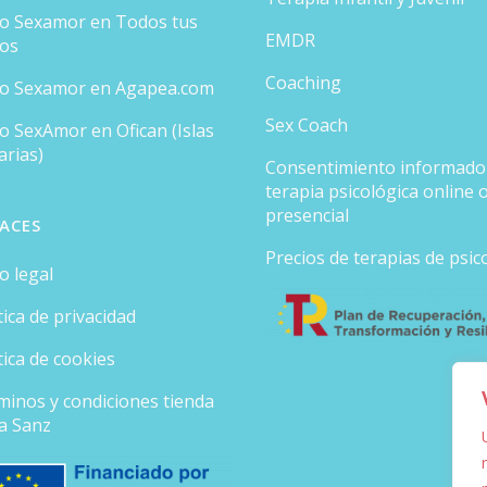
ro Sexamor en Todos tus
EMDR
ros
Coaching
ro Sexamor en Agapea.com
Sex Coach
o SexAmor en Ofican (Islas
arias)
Consentimiento informado
terapia psicológica online 
presencial
ACES
Precios de terapias de psic
o legal
tica de privacidad
tica de cookies
minos y condiciones tienda
ia Sanz