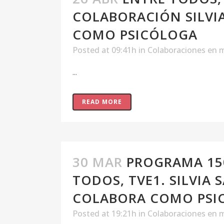
COLABORACIÓN SILVI
COMO PSICÓLOGA
Posted at 09:41h
in
Colaboraciones en 
...
READ MORE
30 MAR
PROGRAMA 15
TODOS, TVE1. SILVIA 
COLABORA COMO PSI
Posted at 19:21h
in
Colaboraciones en 