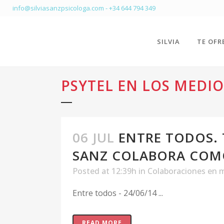
info@silviasanzpsicologa.com
-
+34 644 794 349
SILVIA
TE OFR
PSYTEL EN LOS MEDIO
06 JUL
ENTRE TODOS. T
SANZ COLABORA COM
Posted at 12:39h
in
Colaboraciones en 
Entre todos - 24/06/14 ...
READ MORE