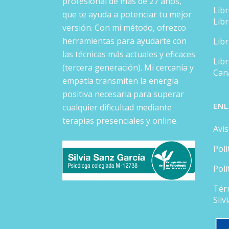
profesional de más de 27 años,
Lib
que te ayuda a potenciar tu mejor
Lib
versión. Con mi método, ofrezco
herramientas para ayudarte con
Lib
las técnicas más actuales y eficaces
Libr
(tercera generación). Mi cercanía y
Can
empatía transmiten la energía
positiva necesaria para superar
ENL
cualquier dificultad mediante
terapias presenciales y online.
Avis
Polí
Polí
Tér
Silv