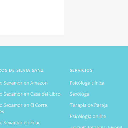
ROS DE SILVIA SANZ
SERVICIOS
ro Sexamor en Amazon
Psicóloga clínica
ro Sexamor en Casa del Libro
Sexóloga
ro Sexamor en El Corte
Terapia de Pareja
és
Psicología online
ro Sexamor en Fnac
Terapia Infantil y Juvenil