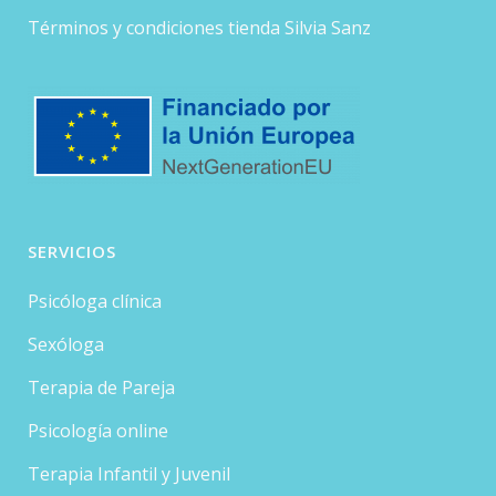
Términos y condiciones tienda Silvia Sanz
SERVICIOS
Psicóloga clínica
Sexóloga
Terapia de Pareja
Psicología online
Terapia Infantil y Juvenil