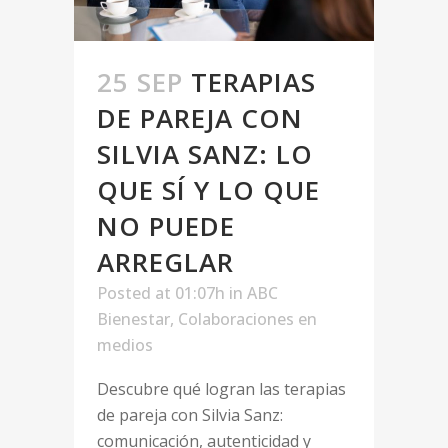
25 SEP
TERAPIAS
DE PAREJA CON
SILVIA SANZ: LO
QUE SÍ Y LO QUE
NO PUEDE
ARREGLAR
Posted at 01:07h
in
ABC
Bienestar
,
Colaboraciones en
medios
Descubre qué logran las terapias
de pareja con Silvia Sanz:
comunicación, autenticidad y