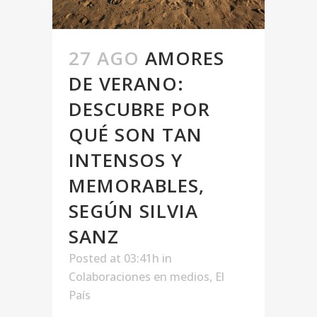
27 AGO
AMORES
DE VERANO:
DESCUBRE POR
QUÉ SON TAN
INTENSOS Y
MEMORABLES,
SEGÚN SILVIA
SANZ
Posted at 03:41h
in
Colaboraciones en medios
,
El
País