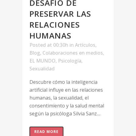
DESAFÍO DE
PRESERVAR LAS
RELACIONES
HUMANAS
Posted at 00:30h
in
Artículos
,
Blog
,
Colaboraciones en medios
,
EL MUNDO
,
Psicología
,
Sexualidad
Descubre cómo la inteligencia
artificial influye en las relaciones
humanas, la sexualidad, el
consentimiento y la salud mental
según la psicóloga Silvia Sanz....
READ MORE