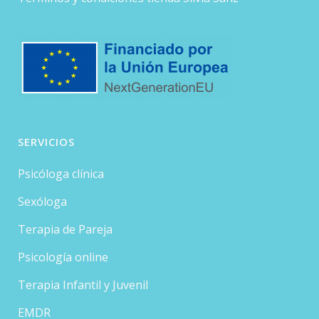
SERVICIOS
Psicóloga clínica
Sexóloga
Terapia de Pareja
Psicología online
Terapia Infantil y Juvenil
EMDR