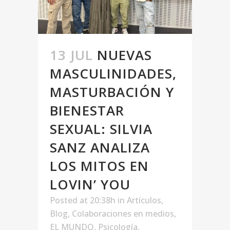
13 JUL
NUEVAS
MASCULINIDADES,
MASTURBACIÓN Y
BIENESTAR
SEXUAL: SILVIA
SANZ ANALIZA
LOS MITOS EN
LOVIN’ YOU
Posted at 20:38h
in
Artículos
,
Blog
,
Colaboraciones en medios
,
EL MUNDO
,
Psicología
,