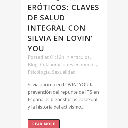
ERÓTICOS: CLAVES
DE SALUD
INTEGRAL CON
SILVIA EN LOVIN’
YOU
Posted at 01:12h
in
Artículos
,
Blog
,
Colaboraciones en medios
,
Psicología
,
Sexualidad
Silvia aborda en LOVIN' YOU la
prevención del repunte de ITS en
España, el bienestar psicosexual
y la historia del activismo....
READ MORE