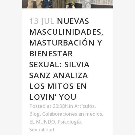
13 JUL
NUEVAS
MASCULINIDADES,
MASTURBACIÓN Y
BIENESTAR
SEXUAL: SILVIA
SANZ ANALIZA
LOS MITOS EN
LOVIN’ YOU
Posted at 20:38h
in
Artículos
,
Blog
,
Colaboraciones en medios
,
EL MUNDO
,
Psicología
,
Sexualidad