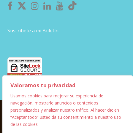
Suscríbete a mi Boletín
Valoramos tu privacidad
Usamos cookies para mejorar su experiencia de
navegación, mostrarle anuncios o contenidos
personalizados y analizar nuestro tráfico. Al hacer clic en
© Copyright – 2023 – Silvia Sanz
“Aceptar todo” usted da su consentimiento a nuestro uso
de las cookies.
Diseño Web
Marketing digital
FF Informática y
1