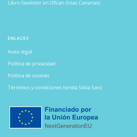
Libro SexAmor en Ofican (Islas Canarias)
ENLACES
Aviso legal
Política de privacidad
Política de cookies
Términos y condiciones tienda Silvia Sanz