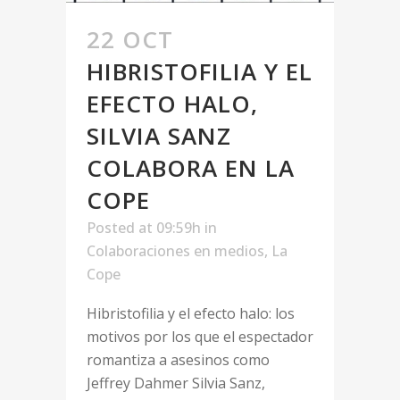
22 OCT
HIBRISTOFILIA Y EL
EFECTO HALO,
SILVIA SANZ
COLABORA EN LA
COPE
Posted at 09:59h
in
Colaboraciones en medios
,
La
Cope
Hibristofilia y el efecto halo: los
motivos por los que el espectador
romantiza a asesinos como
Jeffrey Dahmer Silvia Sanz,