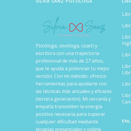
SILVIA SANZ PSICÓLOGA
LIB
Lib
Lib
Lib
Ingl
Psicóloga, sexóloga, coach y
escritora con una trayectoria
Lib
profesional de más de 27 años,
Lib
que te ayuda a potenciar tu mejor
Lib
versión. Con mi método, ofrezco
herramientas para ayudarte con
Lib
las técnicas más actuales y eficaces
Libr
(tercera generación). Mi cercanía y
Can
empatía transmiten la energía
positiva necesaria para superar
ENL
cualquier dificultad mediante
terapias presenciales y online.