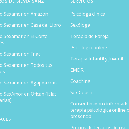
ROS DE SILVIA SANZ
SERVICIOS
ro Sexamor en Amazon
Psicóloga clínica
ro Sexamor en Casa del Libro
Sexóloga
ro Sexamor en El Corte
Terapia de Pareja
és
Psicología online
ro Sexamor en Fnac
Terapia Infantil y Juvenil
ro Sexamor en Todos tus
EMDR
ros
Coaching
ro Sexamor en Agapea.com
Sex Coach
o SexAmor en Ofican (Islas
arias)
Consentimiento informado
terapia psicológica online 
presencial
ACES
Precios de terapias de psic