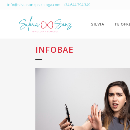
info@silviasanzpsicologa.com
-
+34 644 794 349
SILVIA
TE OFR
INFOBAE