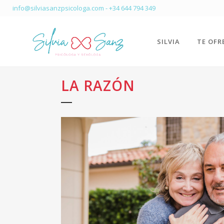
info@silviasanzpsicologa.com
-
+34 644 794 349
SILVIA
TE OFR
LA RAZÓN