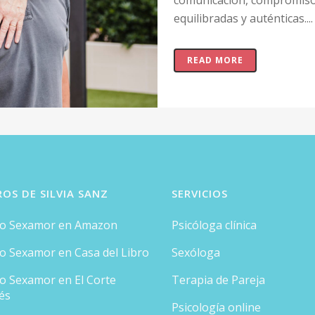
comunicación, compromiso 
equilibradas y auténticas....
READ MORE
ROS DE SILVIA SANZ
SERVICIOS
ro Sexamor en Amazon
Psicóloga clínica
ro Sexamor en Casa del Libro
Sexóloga
ro Sexamor en El Corte
Terapia de Pareja
és
Psicología online