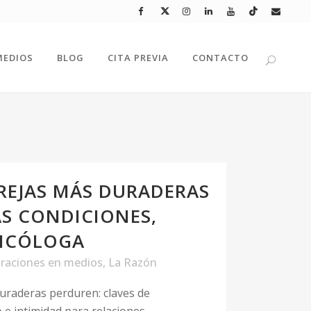
MEDIOS
BLOG
CITA PREVIA
CONTACTO
REJAS MÁS DURADERAS
S CONDICIONES,
SICÓLOGA
raciones en medios
,
La Razón
uraderas perduren: claves de