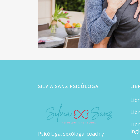
SILVIA SANZ PSICÓLOGA
LIB
Lib
Lib
Lib
Ingl
Psicóloga, sexóloga, coach y