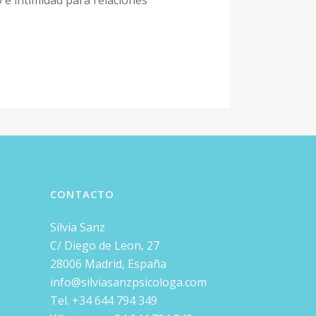
e intimidad para relaciones
CONTACTO
Silvia Sanz
C/ Diego de Leon, 27
28006 Madrid, España
info@silviasanzpsicologa.com
Tel. +34 644 794 349