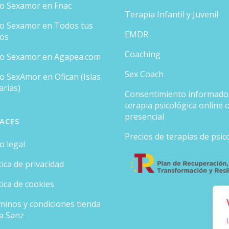
ro Sexamor en Fnac
Terapia Infantil y Juvenil
ro Sexamor en Todos tus
EMDR
ros
Coaching
ro Sexamor en Agapea.com
Sex Coach
o SexAmor en Ofican (Islas
arias)
Consentimiento informado
terapia psicológica online 
presencial
ACES
Precios de terapias de psic
o legal
tica de privacidad
tica de cookies
minos y condiciones tienda
ia Sanz