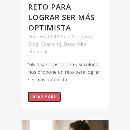
RETO PARA
LOGRAR SER MÁS
OPTIMISTA
Posted at 04:53h
in
Artículos
,
Blog
,
Coaching
,
Desarrollo
Personal
Silvia Sanz, psicóloga y sexóloga,
nos propone un reto para lograr
ser más optimista...
READ MORE