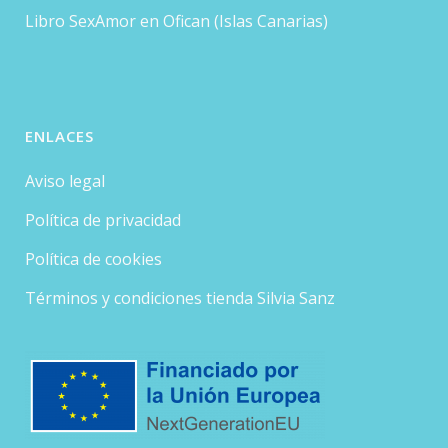
Libro SexAmor en Ofican (Islas Canarias)
ENLACES
Aviso legal
Política de privacidad
Política de cookies
Términos y condiciones tienda Silvia Sanz