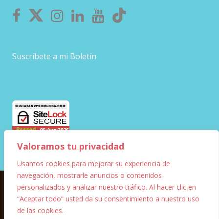
Suscríbete a mi Boletín
Valoramos tu privacidad
Usamos cookies para mejorar su experiencia de
navegación, mostrarle anuncios o contenidos
personalizados y analizar nuestro tráfico. Al hacer clic en
© Copyright – 2023 – Silvia Sanz
“Aceptar todo” usted da su consentimiento a nuestro uso
de las cookies.
Diseño Web
Marketing digital
FF Informática y
1