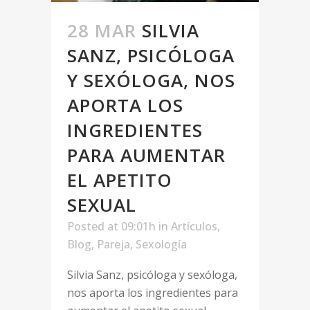
28 MAR
SILVIA
SANZ, PSICÓLOGA
Y SEXÓLOGA, NOS
APORTA LOS
INGREDIENTES
PARA AUMENTAR
EL APETITO
SEXUAL
Posted at 09:01h
in
Artículos
,
Blog
,
Pareja
,
Sexología
Silvia Sanz, psicóloga y sexóloga,
nos aporta los ingredientes para