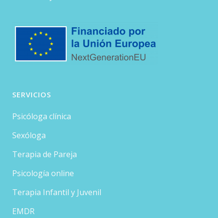
SERVICIOS
Psicóloga clínica
Sexóloga
Terapia de Pareja
Psicología online
Terapia Infantil y Juvenil
EMDR