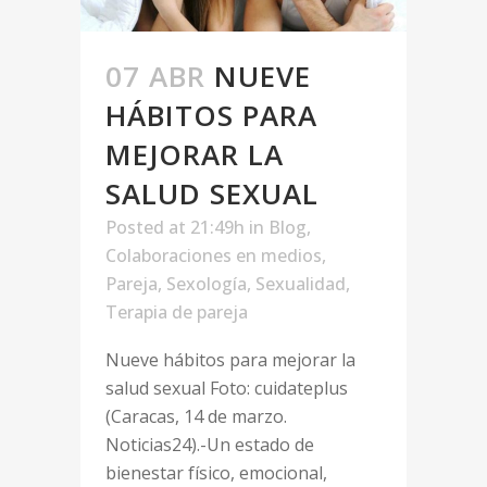
07 ABR
NUEVE
HÁBITOS PARA
MEJORAR LA
SALUD SEXUAL
Posted at 21:49h
in
Blog
,
Colaboraciones en medios
,
Pareja
,
Sexología
,
Sexualidad
,
Terapia de pareja
Nueve hábitos para mejorar la
salud sexual Foto: cuidateplus
(Caracas, 14 de marzo.
Noticias24).-Un estado de
bienestar físico, emocional,