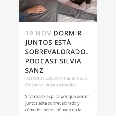
19 NOV
DORMIR
JUNTOS ESTÁ
SOBREVALORADO.
PODCAST SILVIA
SANZ
Posted at 23:59h
in
Cadena SER
,
Colaboraciones en medios
Silvia Sanz explica por qué dormir
juntos está sobrevalorado y
cómo los mitos influyen en la