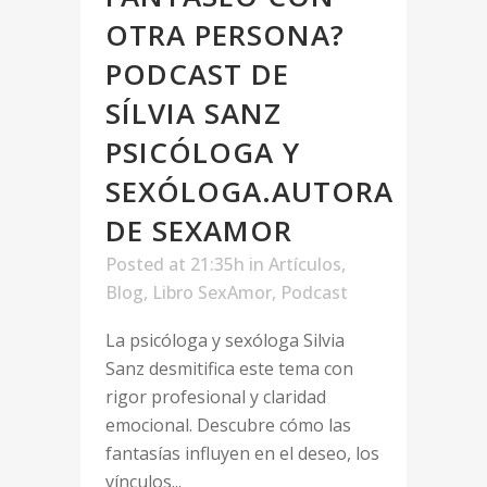
OTRA PERSONA?
PODCAST DE
SÍLVIA SANZ
PSICÓLOGA Y
SEXÓLOGA.AUTORA
DE SEXAMOR
Posted at 21:35h
in
Artículos
,
Blog
,
Libro SexAmor
,
Podcast
La psicóloga y sexóloga Silvia
Sanz desmitifica este tema con
rigor profesional y claridad
emocional. Descubre cómo las
fantasías influyen en el deseo, los
vínculos...