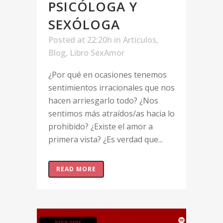
PSICÓLOGA Y
SEXÓLOGA
Posted at 22:20h
in
Artículos
,
Blog
,
Libro SexAmor
¿Por qué en ocasiones tenemos
sentimientos irracionales que nos
hacen arriesgarlo todo? ¿Nos
sentimos más atraídos/as hacia lo
prohibido? ¿Existe el amor a
primera vista? ¿Es verdad que...
READ MORE