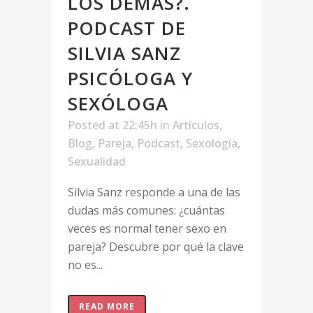
LOS DEMÁS?.
PODCAST DE
SILVIA SANZ
PSICÓLOGA Y
SEXÓLOGA
Posted at 22:45h
in
Artículos
,
Blog
,
Pareja
,
Podcast
,
Sexología
,
Sexualidad
Silvia Sanz responde a una de las
dudas más comunes: ¿cuántas
veces es normal tener sexo en
pareja? Descubre por qué la clave
no es...
READ MORE