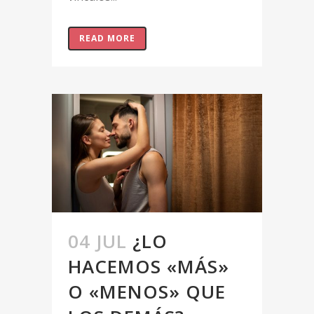
READ MORE
04 JUL
¿LO
HACEMOS «MÁS»
O «MENOS» QUE