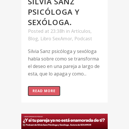
SILVIA SANZ
PSICÓLOGA Y
SEXÓLOGA.
Posted at 23:38h
in
Artículos
,
Blog
,
Libro SexAmor
,
Podcast
Silvia Sanz psicóloga y sexóloga
habla sobre como se transforma
el deseo en una pareja a largo de
esta, que lo apaga y como...
READ MORE