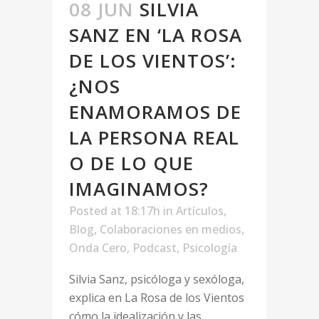
08 JUN
SILVIA
SANZ EN ‘LA ROSA
DE LOS VIENTOS’:
¿NOS
ENAMORAMOS DE
LA PERSONA REAL
O DE LO QUE
IMAGINAMOS?
Posted at 18:17h
in
Artículos
,
Blog
,
Colaboraciones en medios
,
Onda Cero
,
Podcast
,
Psicología
Silvia Sanz, psicóloga y sexóloga,
explica en La Rosa de los Vientos
cómo la idealización y las