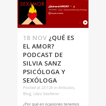
18 NOV
¿QUÉ ES
EL AMOR?
PODCAST DE
SILVIA SANZ
PSICÓLOGA Y
SEXÓLOGA
Posted at 23:12h
in
Artículos
,
Blog
,
Libro SexAmor
¿Por qué en ocasiones tenemos