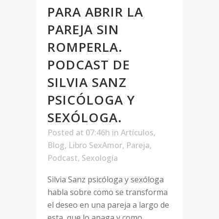
PARA ABRIR LA
PAREJA SIN
ROMPERLA.
PODCAST DE
SILVIA SANZ
PSICÓLOGA Y
SEXÓLOGA.
Posted at 07:46h
in
Artículos
,
Blog
,
Libro SexAmor
,
Pareja
,
Podcast
,
Sexología
Silvia Sanz psicóloga y sexóloga
habla sobre como se transforma
el deseo en una pareja a largo de
esta, que lo apaga y como...