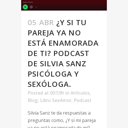
05 ABR
¿Y SI TU
PAREJA YA NO
ESTÁ ENAMORADA
DE TI? PODCAST
DE SILVIA SANZ
PSICÓLOGA Y
SEXÓLOGA.
Posted at 00:59h
in
Artículos
,
Blog
,
Libro SexAmor
,
Podcast
Silvia Sanz te da respuestas a
preguntas como, ¿Y si mi pareja
ya no está enamorada de mi?