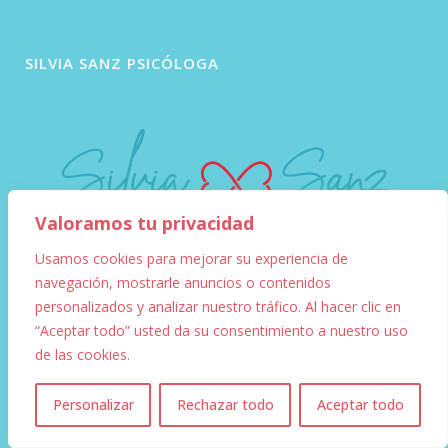
SILVIA SANZ PSICÓLOGA
Valoramos tu privacidad
Usamos cookies para mejorar su experiencia de
Psicóloga, sexóloga, coach y escritora con una
navegación, mostrarle anuncios o contenidos
trayectoria profesional de más de 27 años, que te
personalizados y analizar nuestro tráfico. Al hacer clic en
ayuda a potenciar tu mejor versión. Con mi método,
“Aceptar todo” usted da su consentimiento a nuestro uso
ofrezco herramientas para ayudarte con las técnicas
de las cookies.
1
más actuales y eficaces (tercera generación). Mi
cercanía y empatía transmiten la energía positiva
Personalizar
Rechazar todo
Aceptar todo
necesaria para superar cualquier dificultad mediante