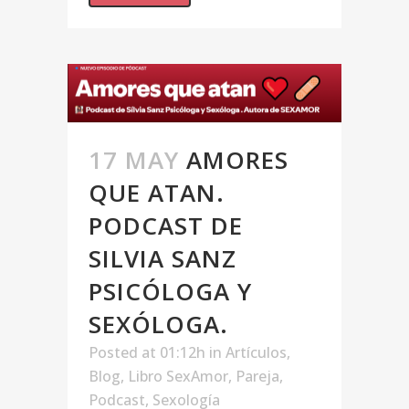
17 MAY
AMORES
QUE ATAN.
PODCAST DE
SILVIA SANZ
PSICÓLOGA Y
SEXÓLOGA.
Posted at 01:12h
in
Artículos
,
Blog
,
Libro SexAmor
,
Pareja
,
Podcast
,
Sexología