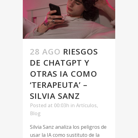
28 AGO
RIESGOS
DE CHATGPT Y
OTRAS IA COMO
‘TERAPEUTA’ –
SILVIA SANZ
Posted at 00:03h
in
Artículos
,
Blog
Silvia Sanz analiza los peligros de
usar la IA como sustituto de la