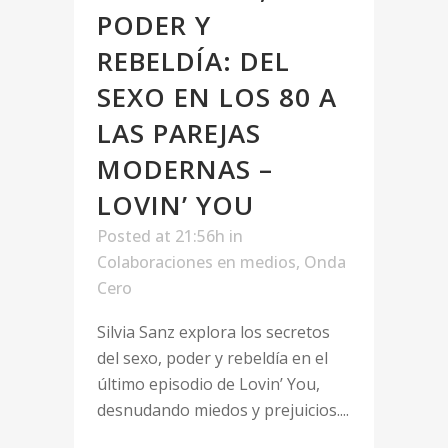
PODER Y
REBELDÍA: DEL
SEXO EN LOS 80 A
LAS PAREJAS
MODERNAS –
LOVIN’ YOU
Posted at 21:56h
in
Colaboraciones en medios
,
Onda
Cero
Silvia Sanz explora los secretos
del sexo, poder y rebeldía en el
último episodio de Lovin’ You,
desnudando miedos y prejuicios....