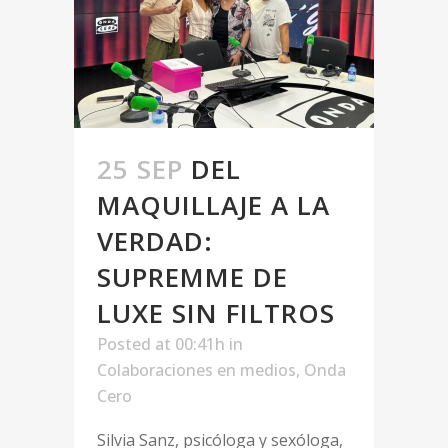
25 SEP
DEL
MAQUILLAJE A LA
VERDAD:
SUPREMME DE
LUXE SIN FILTROS
Posted at 00:41h
in
Colaboraciones en medios
,
Onda
Cero
Silvia Sanz, psicóloga y sexóloga,