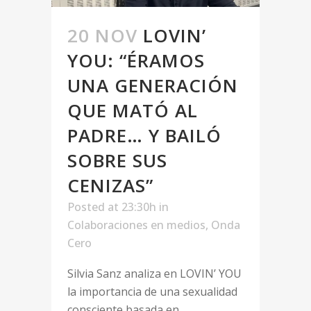
20 NOV
LOVIN’
YOU: “ÉRAMOS
UNA GENERACIÓN
QUE MATÓ AL
PADRE… Y BAILÓ
SOBRE SUS
CENIZAS”
Posted at 23:30h
in
Colaboraciones en medios
,
Onda
Cero
Silvia Sanz analiza en LOVIN’ YOU
la importancia de una sexualidad
consciente basada en