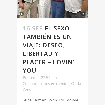
16 SEP
EL SEXO
TAMBIÉN ES UN
VIAJE: DESEO,
LIBERTAD Y
PLACER – LOVIN’
YOU
Posted at 22:59h
in
Colaboraciones en medios
,
Onda
Cero
Silvia Sanz en Lovin’ You, donde