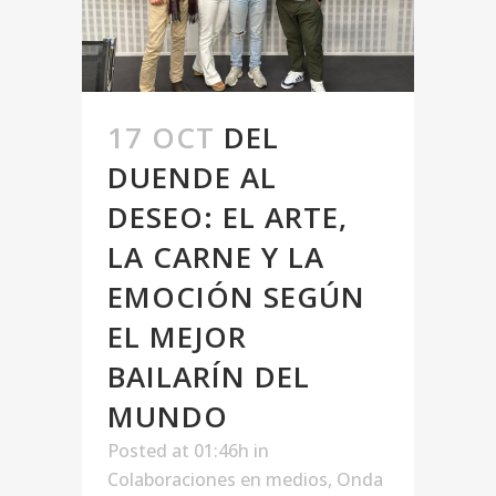
17 OCT
DEL
DUENDE AL
DESEO: EL ARTE,
LA CARNE Y LA
EMOCIÓN SEGÚN
EL MEJOR
BAILARÍN DEL
MUNDO
Posted at 01:46h
in
Colaboraciones en medios
,
Onda