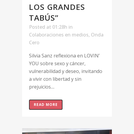
LOS GRANDES
TABÚS”
Posted at 01:28h
in
Colaboraciones en medios
,
Onda
Cero
Silvia Sanz reflexiona en LOVIN’
YOU sobre sexo y cáncer,
vulnerabilidad y deseo, invitando
a vivir con libertad y sin
prejuicios....
READ MORE