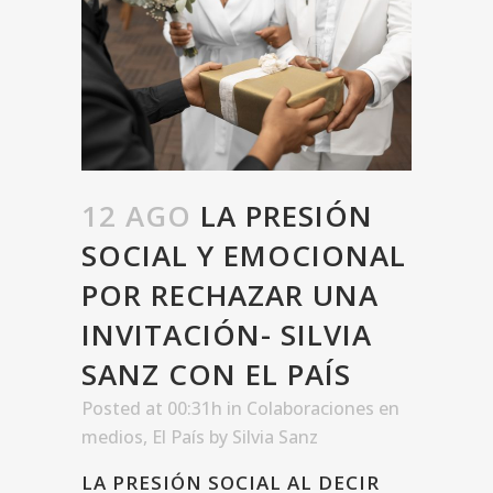
12 AGO
LA PRESIÓN
SOCIAL Y EMOCIONAL
POR RECHAZAR UNA
INVITACIÓN- SILVIA
SANZ CON EL PAÍS
Posted at 00:31h
in
Colaboraciones en
medios
,
El País
by
Silvia Sanz
LA PRESIÓN SOCIAL AL DECIR