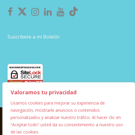
Suscríbete a mi Boletín
Valoramos tu privacidad
Usamos cookies para mejorar su experiencia de
navegación, mostrarle anuncios o contenidos
personalizados y analizar nuestro tráfico. Al hacer clic en
© Copyright – 2023 – Silvia Sanz
“Aceptar todo” usted da su consentimiento a nuestro uso
de las cookies.
Diseño Web
Marketing digital
FF Informática y