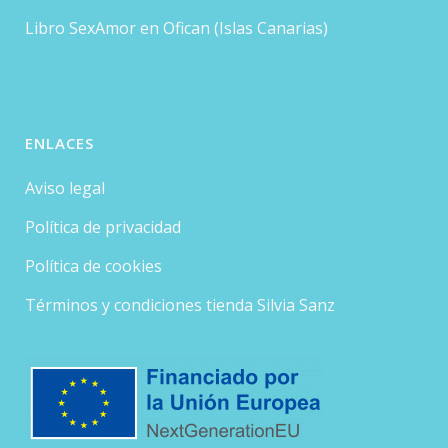
Libro SexAmor en Ofican (Islas Canarias)
ENLACES
Aviso legal
Política de privacidad
Política de cookies
Términos y condiciones tienda Silvia Sanz