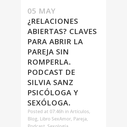
05 MAY
¿RELACIONES
ABIERTAS? CLAVES
PARA ABRIR LA
PAREJA SIN
ROMPERLA.
PODCAST DE
SILVIA SANZ
PSICÓLOGA Y
SEXÓLOGA.
Posted at 07:46h
in
Artículos
,
Blog
,
Libro SexAmor
,
Pareja
,
Podcast
,
Sexología