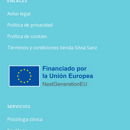
ENLACES
Aviso legal
Política de privacidad
Política de cookies
Términos y condiciones tienda Silvia Sanz
SERVICIOS
Psicóloga clínica