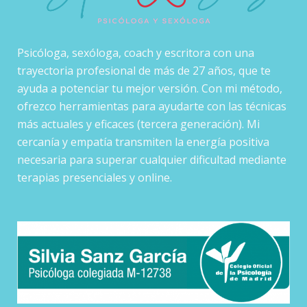
Psicóloga, sexóloga, coach y escritora con una
trayectoria profesional de más de 27 años, que te
ayuda a potenciar tu mejor versión. Con mi método,
ofrezco herramientas para ayudarte con las técnicas
más actuales y eficaces (tercera generación). Mi
cercanía y empatía transmiten la energía positiva
necesaria para superar cualquier dificultad mediante
terapias presenciales y online.