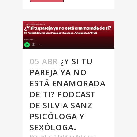
05 ABR
¿Y SI TU
PAREJA YA NO
ESTÁ ENAMORADA
DE TI? PODCAST
DE SILVIA SANZ
PSICÓLOGA Y
SEXÓLOGA.
Posted at 00:59h
in
Artículos
,