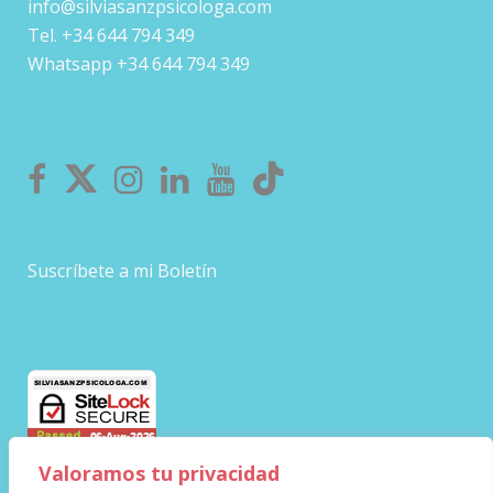
info@silviasanzpsicologa.com
Tel. +34 644 794 349
Whatsapp +34 644 794 349
Suscríbete a mi Boletín
Valoramos tu privacidad