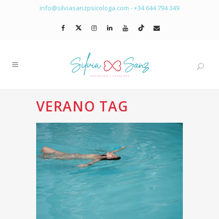
info@silviasanzpsicologa.com
-
+34 644 794 349
VERANO TAG