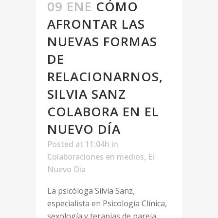
09 ENE
CÓMO
AFRONTAR LAS
NUEVAS FORMAS
DE
RELACIONARNOS,
SILVIA SANZ
COLABORA EN EL
NUEVO DÍA
Posted at 11:04h
in
Colaboraciones en medios
,
El
Nuevo Dia
La psicóloga Silvia Sanz,
especialista en Psicología Clínica,
sexología y terapias de pareja