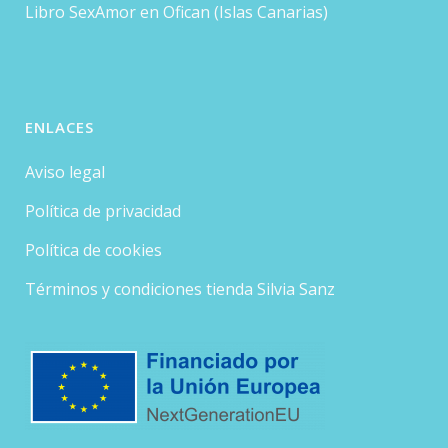
Libro SexAmor en Ofican (Islas Canarias)
ENLACES
Aviso legal
Política de privacidad
Política de cookies
Términos y condiciones tienda Silvia Sanz