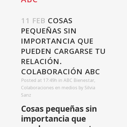
11 FEB
COSAS
PEQUEÑAS SIN
IMPORTANCIA QUE
PUEDEN CARGARSE TU
RELACIÓN.
COLABORACIÓN ABC
Posted at 17:49h
in
ABC Bienestar
,
Colaboraciones en medios
by
Silvia
Sanz
Cosas pequeñas sin
importancia que