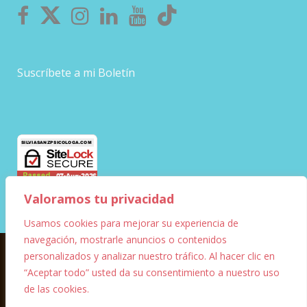
Suscríbete a mi Boletín
Valoramos tu privacidad
Usamos cookies para mejorar su experiencia de
navegación, mostrarle anuncios o contenidos
personalizados y analizar nuestro tráfico. Al hacer clic en
© Copyright – 2023 – Silvia Sanz
“Aceptar todo” usted da su consentimiento a nuestro uso
de las cookies.
Diseño Web
Marketing digital
FF Informática y
1