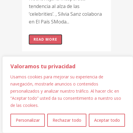
tendencia al alza de las
‘celebrities’. , Silvia Sanz colabora
en El País SModa...
READ MORE
Valoramos tu privacidad
Usamos cookies para mejorar su experiencia de
navegación, mostrarle anuncios o contenidos
personalizados y analizar nuestro tráfico. Al hacer clic en
“Aceptar todo” usted da su consentimiento a nuestro uso
de las cookies.
1
Personalizar
Rechazar todo
Aceptar todo