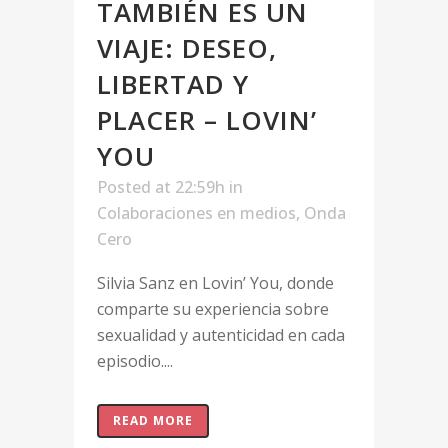
TAMBIÉN ES UN
VIAJE: DESEO,
LIBERTAD Y
PLACER – LOVIN’
YOU
Posted at 22:59h
in
Colaboraciones en medios
,
Onda
Cero
Silvia Sanz en Lovin’ You, donde
comparte su experiencia sobre
sexualidad y autenticidad en cada
episodio....
READ MORE