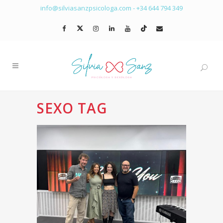
info@silviasanzpsicologa.com
-
+34 644 794 349
SEXO TAG