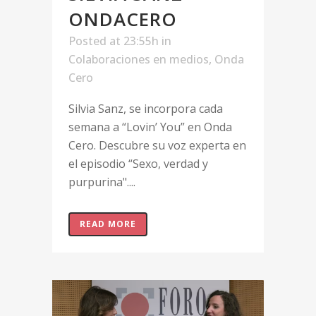
ONDACERO
Posted at 23:55h
in
Colaboraciones en medios
,
Onda
Cero
Silvia Sanz, se incorpora cada
semana a “Lovin’ You” en Onda
Cero. Descubre su voz experta en
el episodio “Sexo, verdad y
purpurina"....
READ MORE