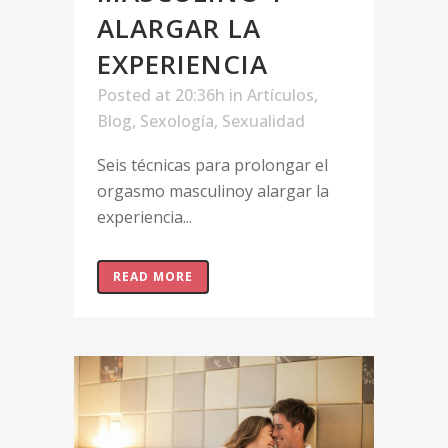
ALARGAR LA
EXPERIENCIA
Posted at 20:36h
in
Artículos
,
Blog
,
Sexología
,
Sexualidad
Seis técnicas para prolongar el
orgasmo masculinoy alargar la
experiencia...
READ MORE