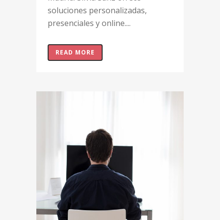
soluciones personalizadas,
presenciales y online....
READ MORE