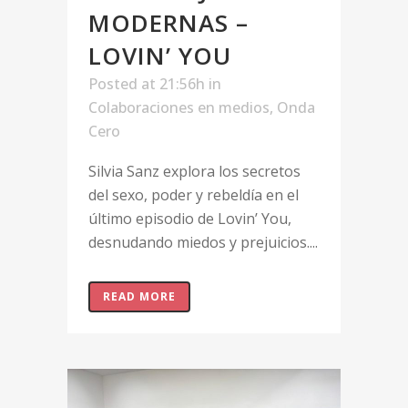
MODERNAS –
LOVIN’ YOU
Posted at 21:56h
in
Colaboraciones en medios
,
Onda
Cero
Silvia Sanz explora los secretos
del sexo, poder y rebeldía en el
último episodio de Lovin’ You,
desnudando miedos y prejuicios....
READ MORE