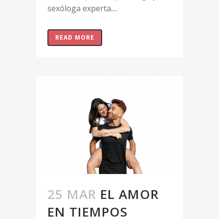
sexóloga experta....
READ MORE
25 MAR
EL AMOR
EN TIEMPOS