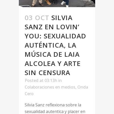
03 OCT
SILVIA
SANZ EN LOVIN’
YOU: SEXUALIDAD
AUTÉNTICA, LA
MÚSICA DE LAIA
ALCOLEA Y ARTE
SIN CENSURA
Posted at 03:13h
in
Colaboraciones en medios
,
Onda
Cero
Silvia Sanz reflexiona sobre la
sexualidad autentica y placer en