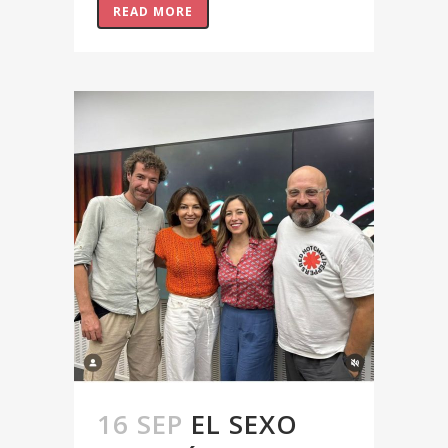
READ MORE
16 SEP
EL SEXO