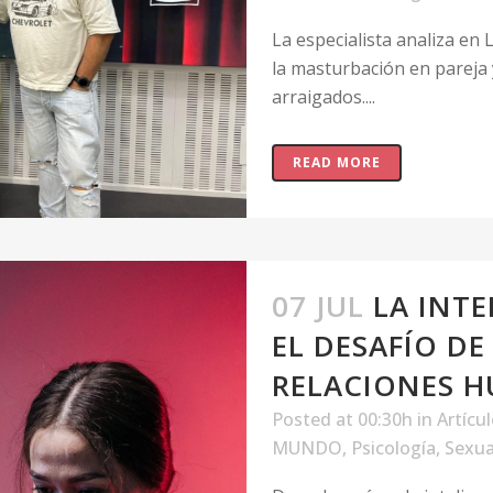
La especialista analiza en
la masturbación en pareja
arraigados....
READ MORE
07 JUL
LA INTE
EL DESAFÍO DE
RELACIONES 
Posted at 00:30h
in
Artícu
MUNDO
,
Psicología
,
Sexua