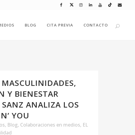
MEDIOS
BLOG
CITA PREVIA
CONTACTO
 MASCULINIDADES,
 Y BIENESTAR
A SANZ ANALIZA LOS
IN’ YOU
los
,
Blog
,
Colaboraciones en medios
,
EL
lidad