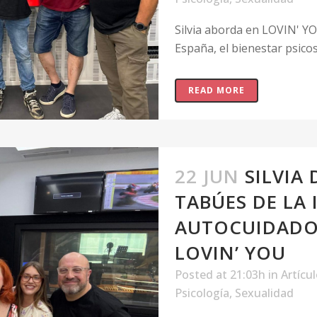
Silvia aborda en LOVIN' YO
España, el bienestar psicose
READ MORE
22 JUN
SILVIA
TABÚES DE LA 
AUTOCUIDADO 
LOVIN’ YOU
Posted at 21:03h
in
Artícu
Psicología
,
Sexualidad