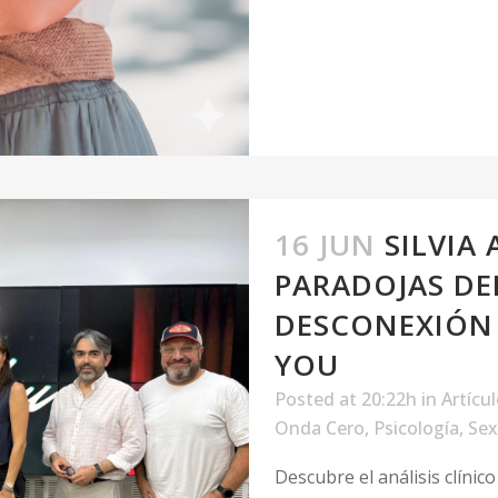
16 JUN
SILVIA
PARADOJAS DEL
DESCONEXIÓN 
YOU
Posted at 20:22h
in
Artícu
Onda Cero
,
Psicología
,
Sex
Descubre el análisis clínic