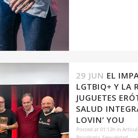
29 JUN
EL IMP
LGTBIQ+ Y LA
JUGUETES ERÓT
SALUD INTEGR
LOVIN’ YOU
Posted at 01:12h
in
Artícu
Psicología
,
Sexualidad