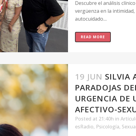
Descubre el análisis clínic
vergüenza en la intimidad, 
autocuidado....
READ MORE
19 JUN
SILVIA
PARADOJAS DEL
URGENCIA DE
AFECTIVO-SEX
Posted at 21:40h
in
Artícu
esRadio
,
Psicología
,
Sexua