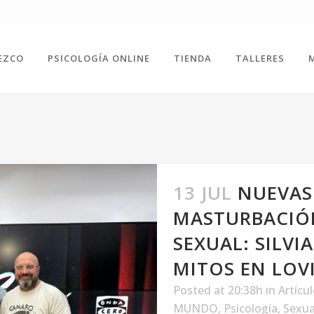
EZCO
PSICOLOGÍA ONLINE
TIENDA
TALLERES
13 JUL
NUEVAS
MASTURBACIÓN
SEXUAL: SILVI
MITOS EN LOV
Posted at 20:38h
in
Artícu
MUNDO
,
Psicología
,
Sexua