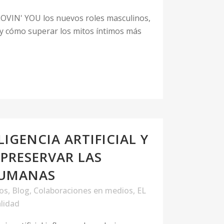
 LOVIN' YOU los nuevos roles masculinos,
 y cómo superar los mitos íntimos más
LIGENCIA ARTIFICIAL Y
 PRESERVAR LAS
HUMANAS
los
,
Blog
,
Colaboraciones en medios
,
EL
lidad