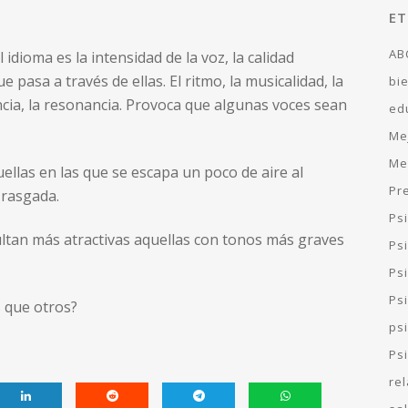
ET
AB
idioma es la intensidad de la voz, la calidad
e pasa a través de ellas. El ritmo, la musicalidad, la
bi
encia, la resonancia. Provoca que algunas voces sean
ed
Me
Me
llas en las que se escapa un poco de aire al
Pr
 rasgada.
Ps
ultan más atractivas aquellas con tonos más graves
Ps
Psi
Ps
 que otros?
ps
Ps
re