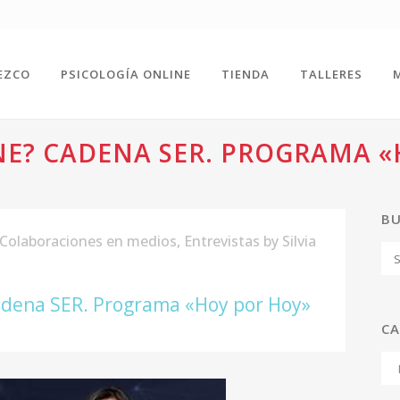
EZCO
PSICOLOGÍA ONLINE
TIENDA
TALLERES
NE? CADENA SER. PROGRAMA 
B
Colaboraciones en medios
,
Entrevistas
by
Silvia
adena SER. Programa «Hoy por Hoy»
CA
Ca