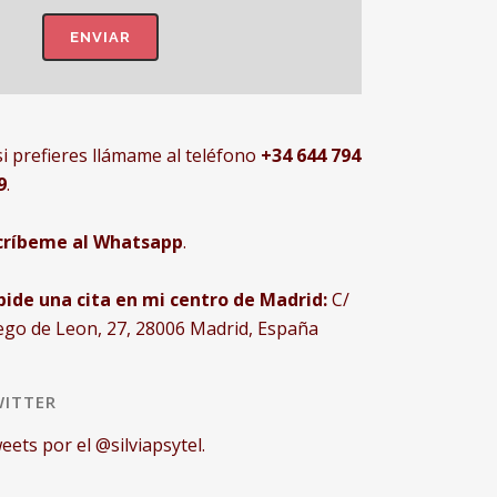
si prefieres llámame al teléfono
+34 644 794
9
.
críbeme al Whatsapp
.
pide una cita en mi centro de Madrid:
C/
ego de Leon, 27, 28006 Madrid, España
ITTER
eets por el @silviapsytel.