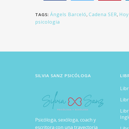
Ángels Barceló
,
Cadena SER
,
Hoy
TAGS:
psicologia
SILVIA SANZ PSICÓLOGA
LIB
Lib
Lib
Lib
Ingl
Psicóloga, sexóloga, coach y
escritora con una trayectoria
Lib