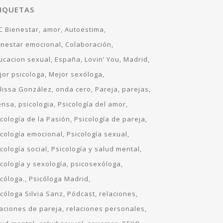
IQUETAS
C Bienestar
amor
Autoestima
enestar emocional
Colaboración
ucacion sexual
España
Lovin’ You
Madrid
jor psicologa
Mejor sexóloga
lissa González
onda cero
Pareja
parejas
ensa
psicologia
Psicología del amor
icología de la Pasión
Psicología de pareja
icología emocional
Psicología sexual
cología social
Psicología y salud mental
icología y sexología
psicosexóloga
icóloga.
Psicóloga Madrid
icóloga Silvia Sanz
Pódcast
relaciones
laciones de pareja
relaciones personales