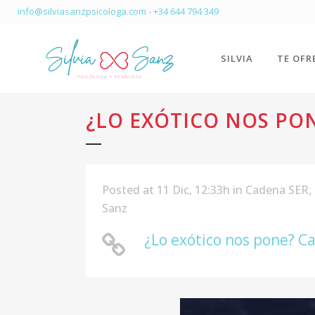
info@silviasanzpsicologa.com
-
+34 644 794 349
SILVIA
TE OFR
¿LO EXÓTICO NOS PO
Posted at 11 Dic, 12:33h
in
Cadena SER
,
Sanz
¿Lo exótico nos pone? C