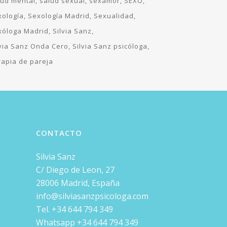
lud mental
salud sexual
sexamor
SEXO
xología
Sexología Madrid
Sexualidad
xóloga Madrid
Silvia Sanz
lvia Sanz Onda Cero
Silvia Sanz psicóloga
rapia de pareja
CONTACTO
Silvia Sanz
C/ Diego de Leon, 27
28006 Madrid, España
info@silviasanzpsicologa.com
Tel. +34 644 794 349
Whatsapp +34 644 794 349