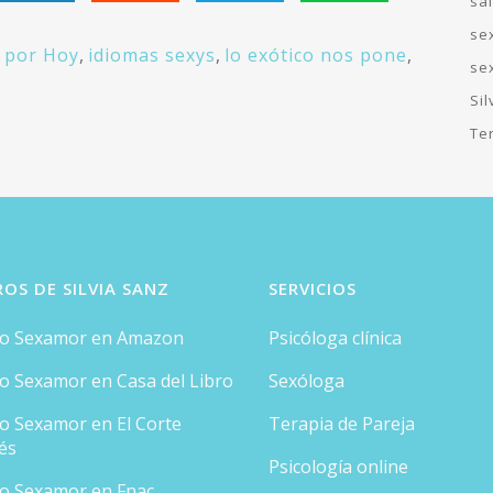
sa
se
 por Hoy
,
idiomas sexys
,
lo exótico nos pone
,
se
Si
Te
ROS DE SILVIA SANZ
SERVICIOS
ro Sexamor en Amazon
Psicóloga clínica
ro Sexamor en Casa del Libro
Sexóloga
ro Sexamor en El Corte
Terapia de Pareja
és
Psicología online
ro Sexamor en Fnac