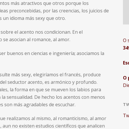
tos más atractivos que otros porque los
eas preconcebidas, por las creencias, los juicios de
os un idioma más sexy que otro.
sobre el acento nos condicionan. En el
o se asocian al romance, al amor.
O 
34
er buenos en ciencias e ingeniería; asociamos la
Es
sulte más sexy, elegiríamos el francés, produce
O 
d del seductor acento, es armónico y profundo.
Di
les, la forma en que se mueven los labios para
n la sensualidad. De hecho los acentos con menos
les son más agradables de escuchar.
TW
Tw
ue realizamos al mismo, al romanticismo, al amor
, aun no existen estudios científicos que analicen