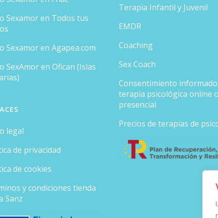
Terapia Infantil y Juvenil
ro Sexamor en Todos tus
EMDR
ros
Coaching
ro Sexamor en Agapea.com
Sex Coach
o SexAmor en Ofican (Islas
arias)
Consentimiento informado
terapia psicológica online 
presencial
ACES
Precios de terapias de psic
o legal
tica de privacidad
tica de cookies
minos y condiciones tienda
ia Sanz