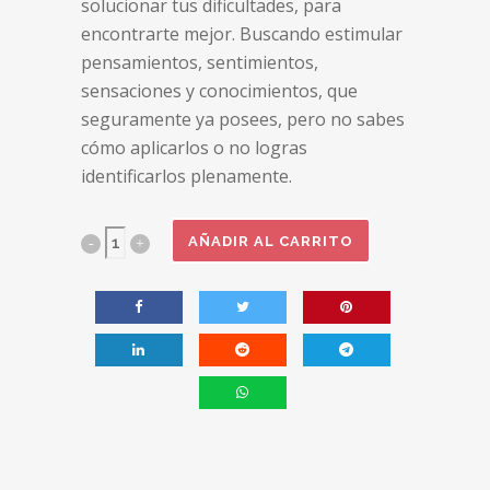
solucionar tus dificultades, para
encontrarte mejor. Buscando estimular
pensamientos, sentimientos,
sensaciones y conocimientos, que
seguramente ya posees, pero no sabes
cómo aplicarlos o no logras
identificarlos plenamente.
Dos
AÑADIR AL CARRITO
sesiones
individuales
con
mi
equipo
de