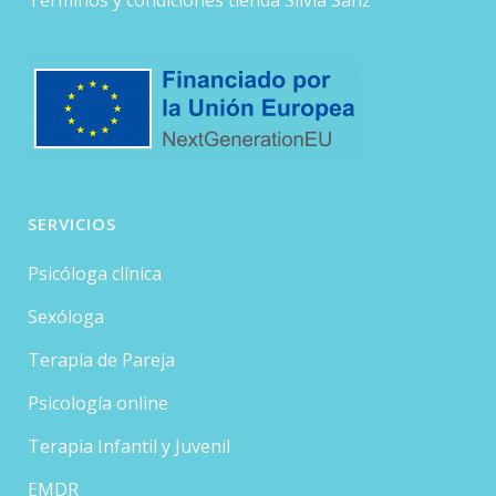
Términos y condiciones tienda Silvia Sanz
SERVICIOS
Psicóloga clínica
Sexóloga
Terapia de Pareja
Psicología online
Terapia Infantil y Juvenil
EMDR