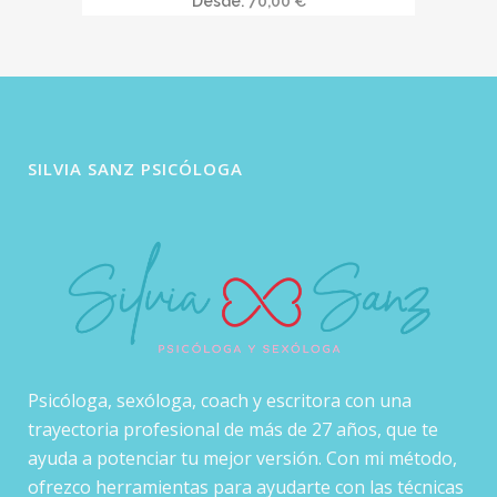
Desde:
70,00
€
múltiples
variantes.
Las
opciones
se
pueden
SILVIA SANZ PSICÓLOGA
elegir
en
la
página
de
producto
Psicóloga, sexóloga, coach y escritora con una
trayectoria profesional de más de 27 años, que te
ayuda a potenciar tu mejor versión. Con mi método,
ofrezco herramientas para ayudarte con las técnicas