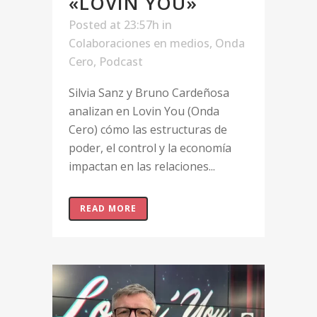
«LOVIN YOU»
Posted at 23:57h
in
Colaboraciones en medios
,
Onda
Cero
,
Podcast
Silvia Sanz y Bruno Cardeñosa
analizan en Lovin You (Onda
Cero) cómo las estructuras de
poder, el control y la economía
impactan en las relaciones...
READ MORE