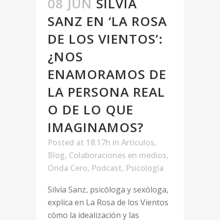
08 JUN
SILVIA
SANZ EN ‘LA ROSA
DE LOS VIENTOS’:
¿NOS
ENAMORAMOS DE
LA PERSONA REAL
O DE LO QUE
IMAGINAMOS?
Posted at 18:17h
in
Artículos
,
Blog
,
Colaboraciones en medios
,
Onda Cero
,
Podcast
,
Psicología
Silvia Sanz, psicóloga y sexóloga,
explica en La Rosa de los Vientos
cómo la idealización y las