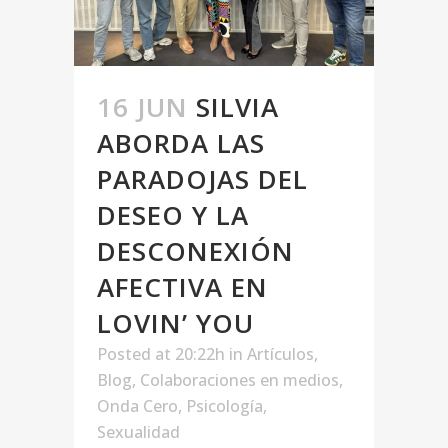
16 JUN
SILVIA
ABORDA LAS
PARADOJAS DEL
DESEO Y LA
DESCONEXIÓN
AFECTIVA EN
LOVIN’ YOU
Posted at 20:22h
in
Artículos
,
Blog
,
Colaboraciones en medios
,
Onda Cero
,
Psicología
,
Sexualidad