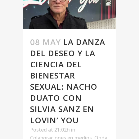
08 MAY
LA DANZA
DEL DESEO Y LA
CIENCIA DEL
BIENESTAR
SEXUAL: NACHO
DUATO CON
SILVIA SANZ EN
LOVIN’ YOU
Posted at 21:02h
in
Colaboraciones en medios
,
Onda