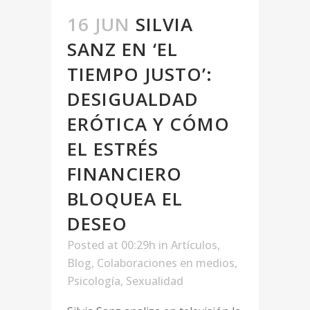
16 JUN
SILVIA
SANZ EN ‘EL
TIEMPO JUSTO’:
DESIGUALDAD
ERÓTICA Y CÓMO
EL ESTRÉS
FINANCIERO
BLOQUEA EL
DESEO
Posted at 00:29h
in
Artículos
,
Blog
,
Colaboraciones en medios
,
Psicología
,
Sexualidad