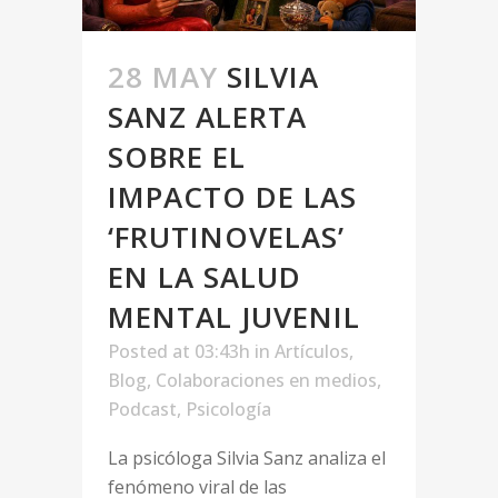
28 MAY
SILVIA
SANZ ALERTA
SOBRE EL
IMPACTO DE LAS
‘FRUTINOVELAS’
EN LA SALUD
MENTAL JUVENIL
Posted at 03:43h
in
Artículos
,
Blog
,
Colaboraciones en medios
,
Podcast
,
Psicología
La psicóloga Silvia Sanz analiza el
fenómeno viral de las