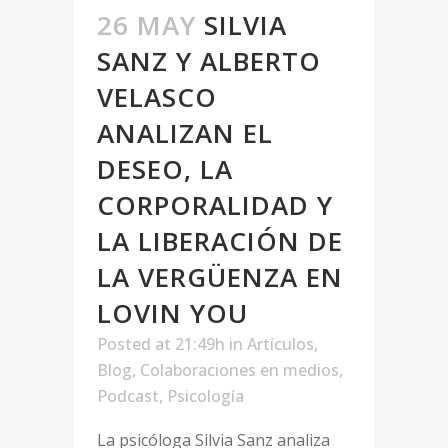
26 MAY
SILVIA
SANZ Y ALBERTO
VELASCO
ANALIZAN EL
DESEO, LA
CORPORALIDAD Y
LA LIBERACIÓN DE
LA VERGÜENZA EN
LOVIN YOU
Posted at 21:49h
in
Artículos
,
Blog
,
Colaboraciones en medios
,
Podcast
,
Psicología
La psicóloga Silvia Sanz analiza