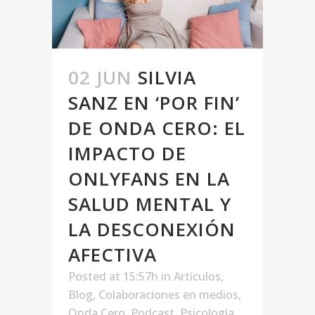
02 JUN
SILVIA
SANZ EN ‘POR FIN’
DE ONDA CERO: EL
IMPACTO DE
ONLYFANS EN LA
SALUD MENTAL Y
LA DESCONEXIÓN
AFECTIVA
Posted at 15:57h
in
Artículos
,
Blog
,
Colaboraciones en medios
,
Onda Cero
,
Podcast
,
Psicología