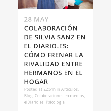
28 MAY
COLABORACIÓN
DE SILVIA SANZ EN
EL DIARIO.ES:
CÓMO FRENAR LA
RIVALIDAD ENTRE
HERMANOS EN EL
HOGAR
Posted at 22:51h
in
Artículos
,
Blog
,
Colaboraciones en medios
,
elDiario.es
,
Psicología