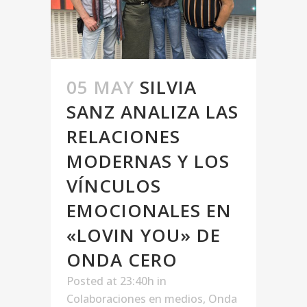
05 MAY
SILVIA
SANZ ANALIZA LAS
RELACIONES
MODERNAS Y LOS
VÍNCULOS
EMOCIONALES EN
«LOVIN YOU» DE
ONDA CERO
Posted at 23:40h
in
Colaboraciones en medios
,
Onda