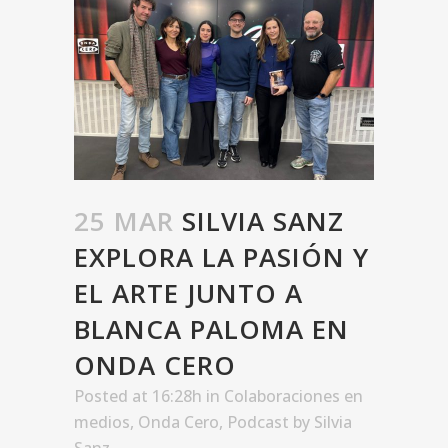
25 MAR
SILVIA SANZ
EXPLORA LA PASIÓN Y
EL ARTE JUNTO A
BLANCA PALOMA EN
ONDA CERO
Posted at 16:28h
in
Colaboraciones en
medios
,
Onda Cero
,
Podcast
by
Silvia