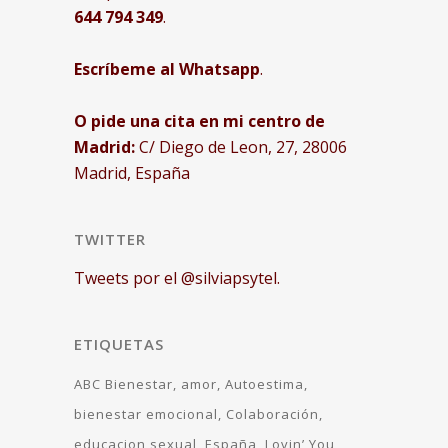
644 794 349
.
Escríbeme al Whatsapp
.
O pide una cita en mi centro de
Madrid:
C/ Diego de Leon, 27, 28006
Madrid, España
TWITTER
Tweets por el @silviapsytel.
ETIQUETAS
ABC Bienestar
amor
Autoestima
bienestar emocional
Colaboración
educacion sexual
España
Lovin’ You