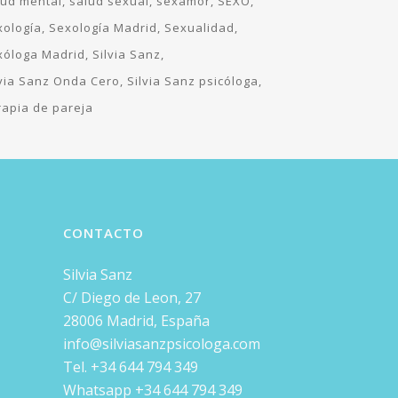
lud mental
salud sexual
sexamor
SEXO
xología
Sexología Madrid
Sexualidad
xóloga Madrid
Silvia Sanz
lvia Sanz Onda Cero
Silvia Sanz psicóloga
rapia de pareja
CONTACTO
Silvia Sanz
C/ Diego de Leon, 27
28006 Madrid, España
info@silviasanzpsicologa.com
Tel. +34 644 794 349
Whatsapp +34 644 794 349