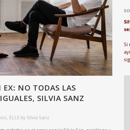
SO
Si
se
Si
ay
si
 EX: NO TODAS LAS
GUALES, SILVIA SANZ
ios
,
ELLE
by
Silvia Sanz