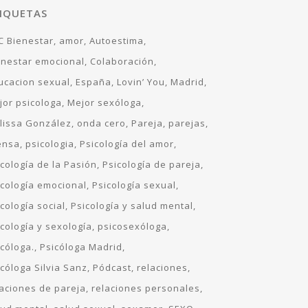
IQUETAS
C Bienestar
amor
Autoestima
enestar emocional
Colaboración
ucacion sexual
España
Lovin’ You
Madrid
jor psicologa
Mejor sexóloga
lissa González
onda cero
Pareja
parejas
ensa
psicologia
Psicología del amor
icología de la Pasión
Psicología de pareja
icología emocional
Psicología sexual
cología social
Psicología y salud mental
icología y sexología
psicosexóloga
icóloga.
Psicóloga Madrid
icóloga Silvia Sanz
Pódcast
relaciones
laciones de pareja
relaciones personales