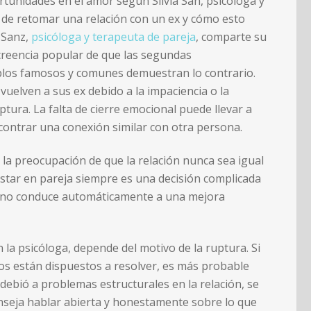
rtunidades en el amor según Silvia San, psicóloga y
d de retomar una relación con un ex y cómo esto
a Sanz,
psicóloga y terapeuta de pareja
, comparte su
 creencia popular de que las segundas
los famosos y comunes demuestran lo contrario.
vuelven a sus ex debido a la impaciencia o la
ura. La falta de cierre emocional puede llevar a
ncontrar una conexión similar con otra persona.
: la preocupación de que la relación nunca sea igual
tar en pareja siempre es una decisión complicada
ra no conduce automáticamente a una mejora
la psicóloga, depende del motivo de la ruptura. Si
os están dispuestos a resolver, es más probable
 debió a problemas estructurales en la relación, se
onseja hablar abierta y honestamente sobre lo que