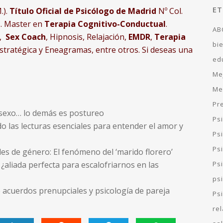
ET
.).
Título Oficial de Psicólogo de Madrid
Nº Col.
a
. Master en
Terapia Cognitivo-Conductual
.
AB
,
Sex Coach
, Hipnosis, Relajación,
EMDR
,
Terapia
bi
estratégica y Eneagramas, entre otros.
Si deseas una
ed
Me
Me
Pr
e sexo… lo demás es postureo
Ps
ndo las lecturas esenciales para entender el amor y
Ps
Psi
les de género: El fenómeno del ‘marido florero’
Ps
¿aliada perfecta para escalofriarnos en las
ps
e acuerdos prenupciales y psicología de pareja
Ps
re