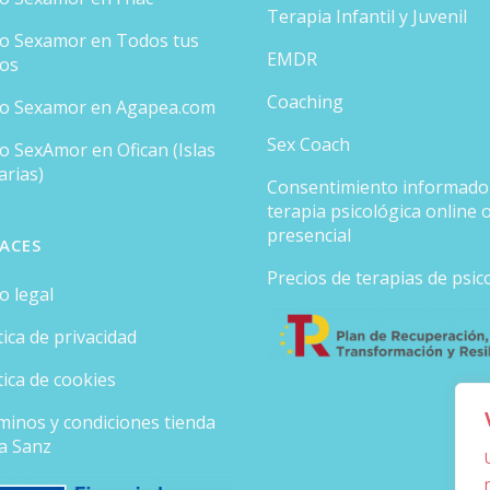
Terapia Infantil y Juvenil
ro Sexamor en Todos tus
EMDR
ros
Coaching
ro Sexamor en Agapea.com
Sex Coach
o SexAmor en Ofican (Islas
arias)
Consentimiento informado
terapia psicológica online 
presencial
ACES
Precios de terapias de psic
o legal
tica de privacidad
tica de cookies
minos y condiciones tienda
ia Sanz