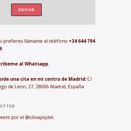
si prefieres llámame al teléfono
+34 644 794
9
.
críbeme al Whatsapp
.
pide una cita en mi centro de Madrid:
C/
ego de Leon, 27, 28006 Madrid, España
ITTER
eets por el @silviapsytel.