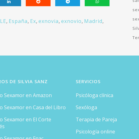
sa
se
se
LE
,
España
,
Ex
,
exnovia
,
exnovio
,
Madrid
,
Si
Te
ROS DE SILVIA SANZ
SERVICIOS
ro Sexamor en Amazon
Psicóloga clínica
ro Sexamor en Casa del Libro
Sexóloga
ro Sexamor en El Corte
Terapia de Pareja
és
Psicología online
ro Sexamor en Fnac