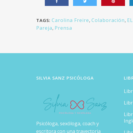
Carolina Freire
,
Colaboración
,
EL
TAGS:
Pareja
,
Prensa
SILVIA SANZ PSICÓLOGA
LIB
Lib
Lib
Lib
Ingl
Psicóloga, sexóloga, coach y
escritora con una trayectoria
Lib