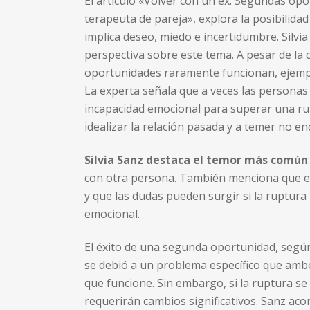
El artículo «Volver con un ex: Segundas opo
terapeuta de pareja», explora la posibilida
implica deseo, miedo e incertidumbre. Silvi
perspectiva sobre este tema. A pesar de la
oportunidades raramente funcionan, ejemp
La experta señala que a veces las personas 
incapacidad emocional para superar una rupt
idealizar la relación pasada y a temer no e
Silvia Sanz destaca el temor más común
con otra persona. También menciona que es
y que las dudas pueden surgir si la ruptu
emocional.
El éxito de una segunda oportunidad, según 
se debió a un problema específico que amb
que funcione. Sin embargo, si la ruptura se
requerirán cambios significativos. Sanz ac