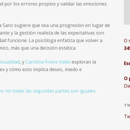
d por los errores propios y validar las emociones
via Sanz sugiere que sea una progresión en lugar de
te y la gestión realista de las expectativas son
d funcione. La psicóloga enfatiza que volver a
O 
ico, más que una decisión estática.
34
sexualidad
, y
Carolina Freire Vales
exploran la
Es
 ex y cómo esto implica deseo, miedo e
O 
Di
ex: no todas las segundas partes son iguales
TW
Tw