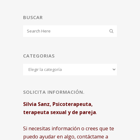
BUSCAR
CATEGORIAS
Categorias
SOLICITA INFORMACIÓN.
Silvia Sanz, Psicoterapeuta,
terapeuta sexual y de pareja
.
Si necesitas información o crees que te
puedo ayudar en algo, contáctame a