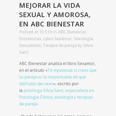
MEJORAR LA VIDA
SEXUAL Y AMOROSA,
EN ABC BIENESTAR
Posted at 15:51h
in
ABC Bienestar
,
Entrevistas
,
Libro SexAmor
,
Sexología
,
Sexualidad
,
Terapia de pareja
by
Silvia
Sanz
ABC Bienestar analiza el libro Sexamor,
en el artículo «
Te equivocas si crees que
tu pareja es la responsable de que
disfrutes del sexo
», escrito por
la
psicóloga Silvia Sanz, especialista en
Psicología Clínica, sexología y terapias
de pareja.