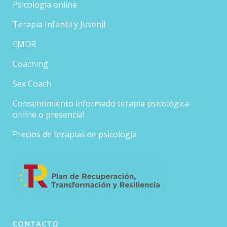
Psicología online
Terapia Infantil y Juvenil
EMDR
Coaching
Sex Coach
Consentimiento informado terapia psicológica
online o presencial
Precios de terapias de psicología
CONTACTO