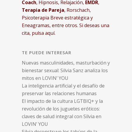
Coach
, Hipnosis, Relajación,
EMDR
,
Terapia de Pareja
, Rorschach,
Psicoterapia Breve estratégica y
Eneagramas, entre otros.
Si deseas una
cita, pulsa aquí.
TE PUEDE INTERESAR
Nuevas masculinidades, masturbación y
bienestar sexual: Silvia Sanz analiza los
mitos en LOVIN’ YOU
La inteligencia artificial y el desafío de
preservar las relaciones humanas
El impacto de la cultura LGTBIQ+ y la
revolución de los juguetes eróticos:
claves de salud integral con Silvia en
LOVIN’ YOU
Silvia deconstruye los tabúes de la