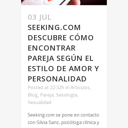
03 JUL
SEEKING.COM
DESCUBRE CÓMO
ENCONTRAR
PAREJA SEGÚN EL
ESTILO DE AMOR Y
PERSONALIDAD
Posted at 22:32h
in
Artículos
,
Blog
,
Pareja
,
Sexología
,
Sexualidad
Seeking.com se pone en contacto
con Silvia Sanz, psicóloga clínica y