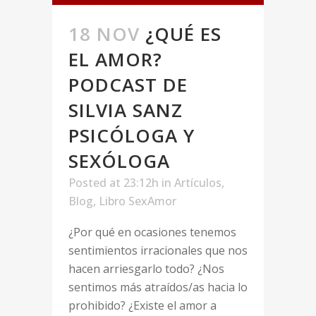
18 NOV
¿QUÉ ES
EL AMOR?
PODCAST DE
SILVIA SANZ
PSICÓLOGA Y
SEXÓLOGA
Posted at 23:12h
in
Artículos
,
Blog
,
Libro SexAmor
¿Por qué en ocasiones tenemos
sentimientos irracionales que nos
hacen arriesgarlo todo? ¿Nos
sentimos más atraídos/as hacia lo
prohibido? ¿Existe el amor a