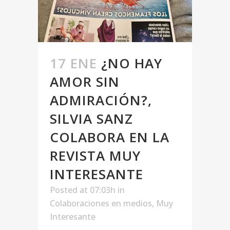
17 ENE
¿NO HAY
AMOR SIN
ADMIRACIÓN?,
SILVIA SANZ
COLABORA EN LA
REVISTA MUY
INTERESANTE
Posted at 07:03h
in
Colaboraciones en medios
,
Muy
Interesante