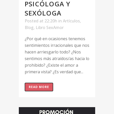
PSICÓLOGA Y
SEXÓLOGA
Posted at 22:20h
in
Artículos
,
Blog
,
Libro SexAmor
¿Por qué en ocasiones tenemos
sentimientos irracionales que nos
hacen arriesgarlo todo? ¿Nos
sentimos más atraídos/as hacia lo
prohibido? ¿Existe el amor a
primera vista? ¿Es verdad que...
READ MORE