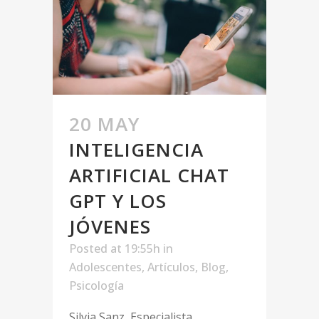
20 MAY
INTELIGENCIA
ARTIFICIAL CHAT
GPT Y LOS
JÓVENES
Posted at 19:55h
in
Adolescentes
,
Artículos
,
Blog
,
Psicología
Silvia Sanz, Especialista