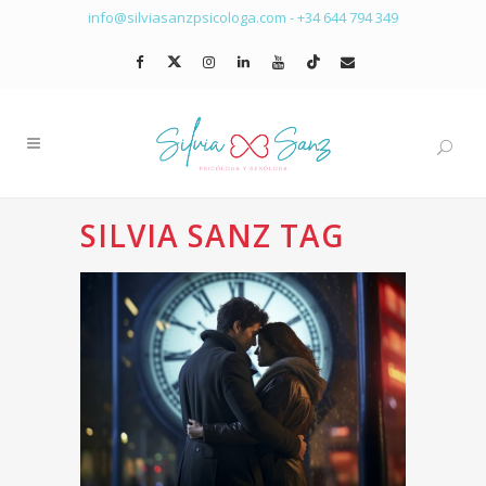
info@silviasanzpsicologa.com
-
+34 644 794 349
SILVIA SANZ TAG