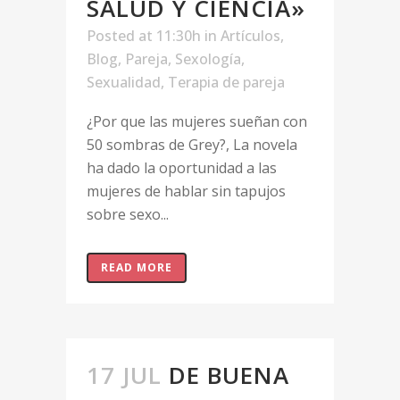
SALUD Y CIENCIA»
Posted at 11:30h
in
Artículos
,
Blog
,
Pareja
,
Sexología
,
Sexualidad
,
Terapia de pareja
¿Por que las mujeres sueñan con
50 sombras de Grey?, La novela
ha dado la oportunidad a las
mujeres de hablar sin tapujos
sobre sexo...
READ MORE
17 JUL
DE BUENA