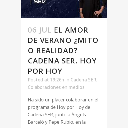
06 JUL
EL AMOR
DE VERANO ¿MITO
O REALIDAD?
CADENA SER. HOY
POR HOY
Posted at 19:26h
in
Cadena SER
,
Colaboraciones en medios
Ha sido un placer colaborar en el
programa de Hoy por Hoy de
Cadena SER, junto a Ángels
Barceló y Pepe Rubio, en la