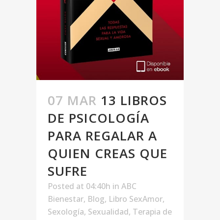
07 MAR
13 LIBROS
DE PSICOLOGÍA
PARA REGALAR A
QUIEN CREAS QUE
SUFRE
Posted at 04:40h
in
ABC
Bienestar
,
Blog
,
Libro SexAmor
,
Sexología
,
Sexualidad
,
Terapia de