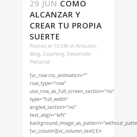
29 JUN
COMO
ALCANZAR Y
CREAR TU PROPIA
SUERTE
Posted at 13:34h
in
Artículos
,
Blog
,
Coaching
,
Desarrollo
Personal
[vc_row css_animation=""
row_type="row"
use_row_as_full_screen_section="no"
type="full_width"
angled_section="no"
text_align="left"
background_image_as_pattern="without_patte
[vc_column][vc_column_text] En