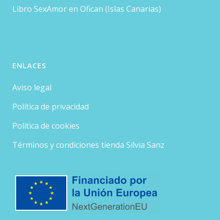
Libro SexAmor en Ofican (Islas Canarias)
ENLACES
Aviso legal
Política de privacidad
Política de cookies
Términos y condiciones tienda Silvia Sanz