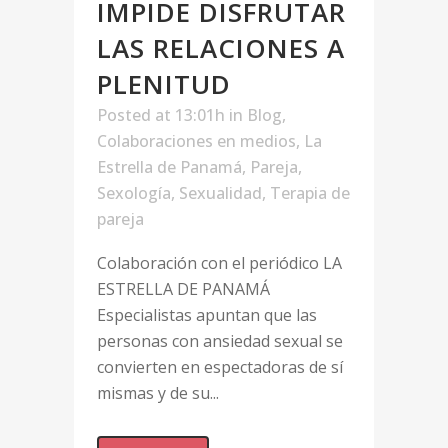
IMPIDE DISFRUTAR
LAS RELACIONES A
PLENITUD
Posted at 13:01h
in
Blog
,
Colaboraciones en medios
,
La
Estrella de Panamá
,
Pareja
,
Sexología
,
Sexualidad
,
Terapia de
pareja
Colaboración con el periódico LA
ESTRELLA DE PANAMÁ
Especialistas apuntan que las
personas con ansiedad sexual se
convierten en espectadoras de sí
mismas y de su...