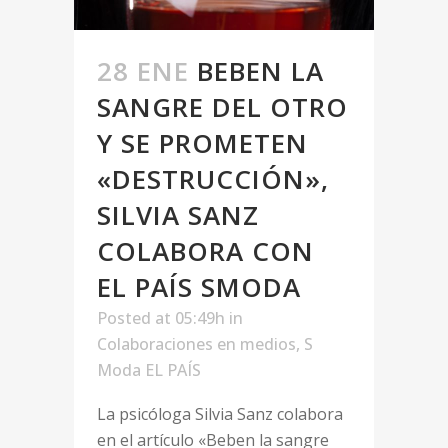
28 ENE
BEBEN LA
SANGRE DEL OTRO
Y SE PROMETEN
«DESTRUCCIÓN»,
SILVIA SANZ
COLABORA CON
EL PAÍS SMODA
Posted at 05:49h
in
Colaboraciones en medios
,
S
Moda EL PAÍS
La psicóloga Silvia Sanz colabora
en el artículo «Beben la sangre