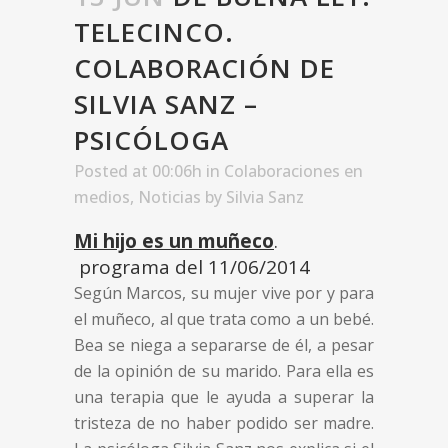
TELECINCO.
COLABORACIÓN DE
SILVIA SANZ –
PSICÓLOGA
Posted at 00:06h
in
Colaboraciones en
medios
,
Noticias
by
Silvia Sanz
Mi hijo es un muñeco
.
programa del 11/06/2014
Según Marcos, su mujer vive por y para
el muñeco, al que trata como a un bebé.
Bea se niega a separarse de él, a pesar
de la opinión de su marido. Para ella es
una terapia que le ayuda a superar la
tristeza de no haber podido ser madre.