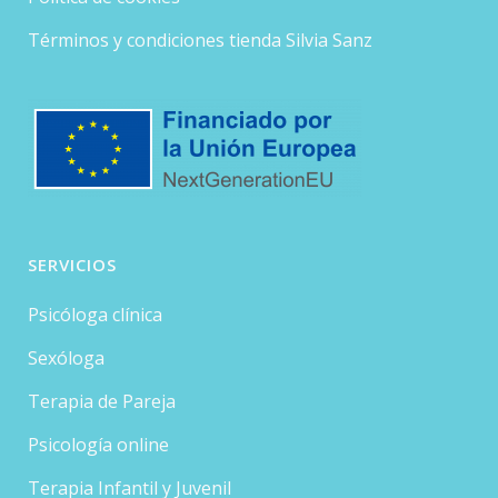
Términos y condiciones tienda Silvia Sanz
SERVICIOS
Psicóloga clínica
Sexóloga
Terapia de Pareja
Psicología online
Terapia Infantil y Juvenil