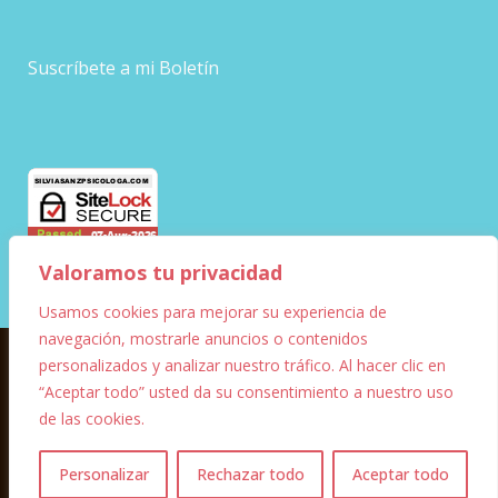
Suscríbete a mi Boletín
Valoramos tu privacidad
Usamos cookies para mejorar su experiencia de
navegación, mostrarle anuncios o contenidos
personalizados y analizar nuestro tráfico. Al hacer clic en
© Copyright – 2023 – Silvia Sanz
“Aceptar todo” usted da su consentimiento a nuestro uso
de las cookies.
Diseño Web
Marketing digital
FF Informática y
1
Comunicación
Personalizar
Rechazar todo
Aceptar todo