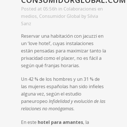
CONSUMIDORGLOBAL.COM
Posted at 05:56h
in
Colaboraciones en
medios
,
Consumidor Global
by
Silvia
Sanz
Reservar una habitación con jacuzzi en
un ‘love hotel’, cuyas instalaciones
están pensadas para maximizar tanto la
privacidad como el placer, no es fácil a
según qué franjas horarias.
Un 42 % de los hombres y un 31 % de
las mujeres españolas han sido
infieles
alguna vez, según el estudio
paneuropeo
Infidelidad y evolución de las
relaciones no monógamas.
En este
hotel para amantes
, la