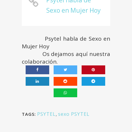
Psytel habla de
Sexo en Mujer Hoy
Psytel habla de Sexo en
Mujer Hoy
Os dejamos aquí nuestra
colaboración.
PSYTEL
,
sexo PSYTEL
TAGS: