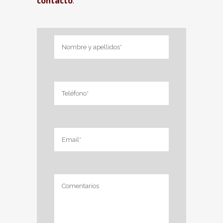
contacto
.