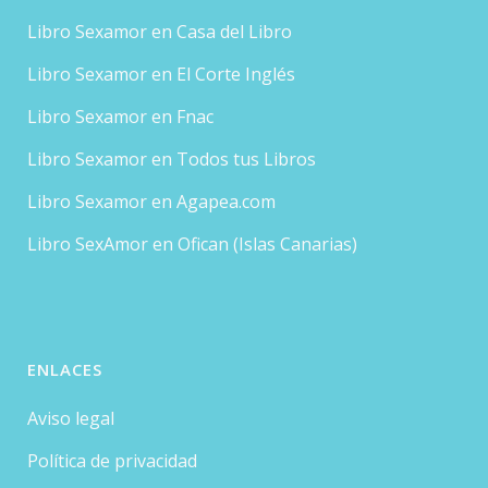
Libro Sexamor en Casa del Libro
Libro Sexamor en El Corte Inglés
Libro Sexamor en Fnac
Libro Sexamor en Todos tus Libros
Libro Sexamor en Agapea.com
Libro SexAmor en Ofican (Islas Canarias)
ENLACES
Aviso legal
Política de privacidad