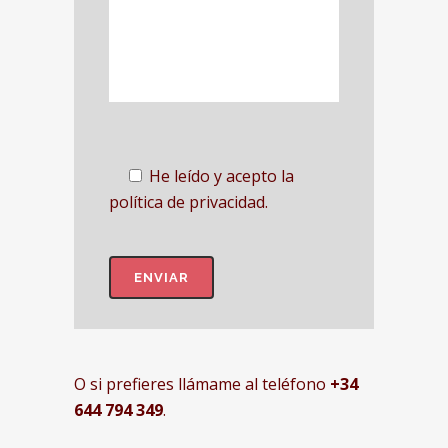
He leído y acepto la
política de privacidad.
O si prefieres llámame al teléfono
+34
644 794 349
.