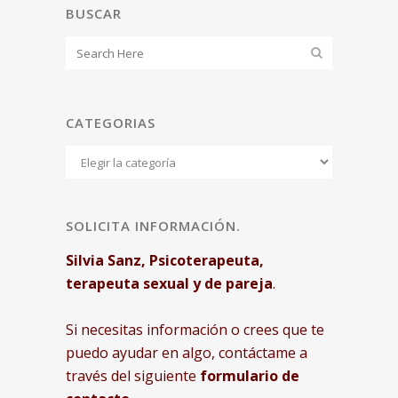
BUSCAR
CATEGORIAS
Categorias
SOLICITA INFORMACIÓN.
Silvia Sanz, Psicoterapeuta,
terapeuta sexual y de pareja
.
Si necesitas información o crees que te
puedo ayudar en algo, contáctame a
través del siguiente
formulario de