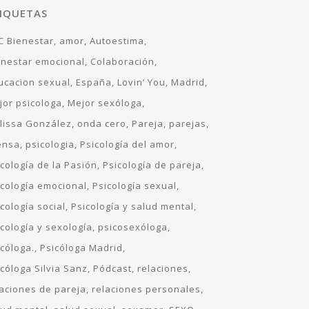
IQUETAS
C Bienestar
amor
Autoestima
enestar emocional
Colaboración
ucacion sexual
España
Lovin’ You
Madrid
jor psicologa
Mejor sexóloga
lissa González
onda cero
Pareja
parejas
ensa
psicologia
Psicología del amor
icología de la Pasión
Psicología de pareja
icología emocional
Psicología sexual
cología social
Psicología y salud mental
icología y sexología
psicosexóloga
icóloga.
Psicóloga Madrid
icóloga Silvia Sanz
Pódcast
relaciones
laciones de pareja
relaciones personales