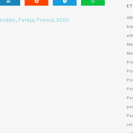
ET
AB
nzález
,
Pareja
,
Prensa
,
SEXO
bi
ed
Me
Me
Pr
Ps
Ps
Psi
Ps
ps
Ps
re