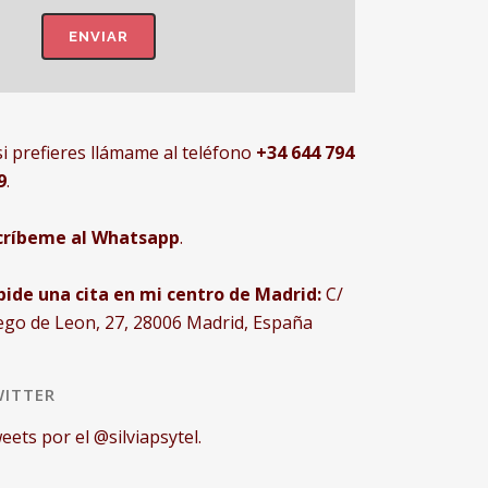
si prefieres llámame al teléfono
+34 644 794
9
.
críbeme al Whatsapp
.
pide una cita en mi centro de Madrid:
C/
ego de Leon, 27, 28006 Madrid, España
ITTER
eets por el @silviapsytel.