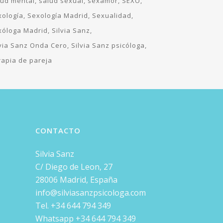
lud mental
salud sexual
sexamor
SEXO
xología
Sexología Madrid
Sexualidad
xóloga Madrid
Silvia Sanz
lvia Sanz Onda Cero
Silvia Sanz psicóloga
rapia de pareja
CONTACTO
Silvia Sanz
C/ Diego de Leon, 27
28006 Madrid, España
info@silviasanzpsicologa.com
Tel. +34 644 794 349
Whatsapp +34 644 794 349