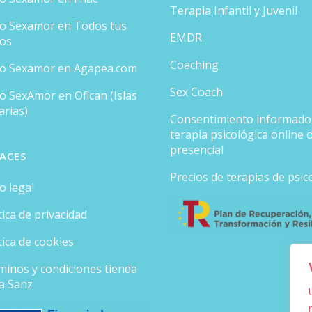
Terapia Infantil y Juvenil
ro Sexamor en Todos tus
EMDR
ros
Coaching
ro Sexamor en Agapea.com
Sex Coach
o SexAmor en Ofican (Islas
arias)
Consentimiento informado
terapia psicológica online 
presencial
ACES
Precios de terapias de psic
o legal
tica de privacidad
tica de cookies
minos y condiciones tienda
ia Sanz