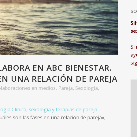
SO
Si
se
Si
ay
si
LABORA EN ABC BIENESTAR.
EN UNA RELACIÓN DE PAREJA
laboraciones en medios
,
Pareja
,
Sexología
,
logía Clínica, sexología y terapias de pareja
uáles son las fases en una relación de pareja»,