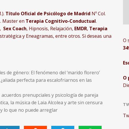
.).
Título Oficial de Psicólogo de Madrid
Nº Col.
a
. Master en
Terapia Cognitivo-Conductual
.
,
Sex Coach
, Hipnosis, Relajación,
EMDR
,
Terapia
estratégica y Eneagramas, entre otros.
Si deseas una
O 
34
Es
les de género: El fenómeno del ‘marido florero’
O 
¿aliada perfecta para escalofriarnos en las
Di
e acuerdos prenupciales y psicología de pareja
ica, la música de Laia Alcolea y arte sin censura
TW
í y lo que no puede arreglar
Tw