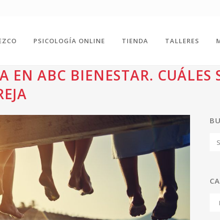
EZCO
PSICOLOGÍA ONLINE
TIENDA
TALLERES
A EN ABC BIENESTAR. CUÁLES 
REJA
B
CA
Ca