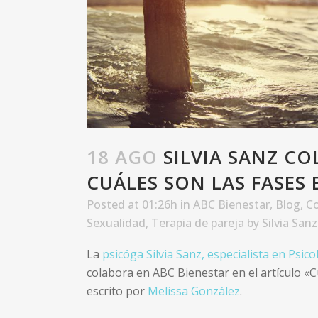
18 AGO
SILVIA SANZ CO
CUÁLES SON LAS FASES 
Posted at 01:26h
in
ABC Bienestar
,
Blog
,
Co
Sexualidad
,
Terapia de pareja
by
Silvia Sanz
La
psicóga Silvia Sanz, especialista en Psico
colabora en ABC Bienestar en el artículo «C
escrito por
Melissa González
.