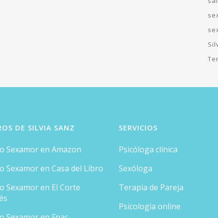
sa
se
se
Si
Te
ROS DE SILVIA SANZ
SERVICIOS
ro Sexamor en Amazon
Psicóloga clínica
ro Sexamor en Casa del Libro
Sexóloga
ro Sexamor en El Corte
Terapia de Pareja
és
Psicología online
ro Sexamor en Fnac