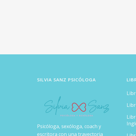
SILVIA SANZ PSICÓLOGA
LIB
Lib
Lib
Lib
Ingl
Psicóloga, sexóloga, coach y
escritora con una trayectoria
Lib