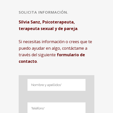
SOLICITA INFORMACIÓN.
Silvia Sanz, Psicoterapeuta,
terapeuta sexual y de pareja
.
Si necesitas información o crees que te
puedo ayudar en algo, contáctame a
través del siguiente
formulario de
contacto
.