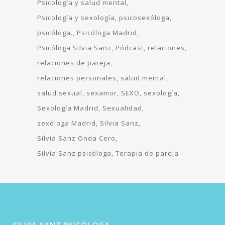
Psicología y salud mental
Psicología y sexología
psicosexóloga
psicóloga.
Psicóloga Madrid
Psicóloga Silvia Sanz
Pódcast
relaciones
relaciones de pareja
relaciones personales
salud mental
salud sexual
sexamor
SEXO
sexología
Sexología Madrid
Sexualidad
sexóloga Madrid
Silvia Sanz
Silvia Sanz Onda Cero
Silvia Sanz psicóloga
Terapia de pareja
SILVIA SANZ PSICÓLOGA