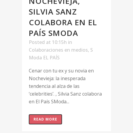
NOCHEVIEJA,
SILVIA SANZ
COLABORA EN EL
PAÍS SMODA
Posted at 10:15h
in
Colaboraciones en medios
,
S
Moda EL PAÍS
Cenar con tu ex y su novia en
Nochevieja: la inesperada
tendencia al alza de las
‘celebrities’. , Silvia Sanz colabora
en El País SModa...
READ MORE