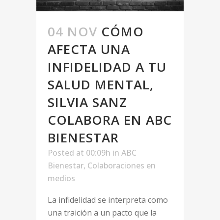
04 NOV
CÓMO
AFECTA UNA
INFIDELIDAD A TU
SALUD MENTAL,
SILVIA SANZ
COLABORA EN ABC
BIENESTAR
Posted at 00:09h
in
ABC
Bienestar
,
Colaboraciones en
medios
La infidelidad se interpreta como
una traición a un pacto que la