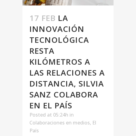
17 FEB
LA
INNOVACIÓN
TECNOLÓGICA
RESTA
KILÓMETROS A
LAS RELACIONES A
DISTANCIA, SILVIA
SANZ COLABORA
EN EL PAÍS
Posted at 05:24h
in
Colaboraciones en medios
,
El
País