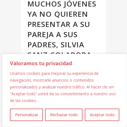
MUCHOS JÓVENES
YA NO QUIEREN
PRESENTAR A SU
PAREJA A SUS
PADRES, SILVIA
SANZ COLABORA
Valoramos tu privacidad
EN ABC BIENESTAR
Usamos cookies para mejorar su experiencia de
Posted at 03:46h
in
ABC
navegación, mostrarle anuncios o contenidos
Bienestar
,
Colaboraciones en
personalizados y analizar nuestro tráfico. Al hacer clic en
medios
“Aceptar todo” usted da su consentimiento a nuestro uso
de las cookies.
Cuando termina una relación, hay
1
personas que se quedan
Personalizar
Rechazar todo
Aceptar todo
atrapadas en un bucle de
recuerdos positivos del principio,