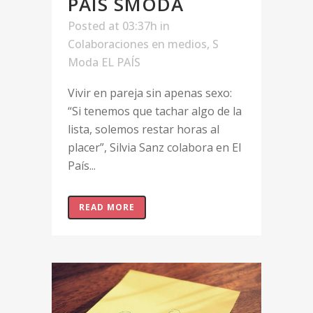
PAÍS SMODA
Posted at 03:37h
in
Colaboraciones en medios
,
S
Moda EL PAÍS
Vivir en pareja sin apenas sexo:
“Si tenemos que tachar algo de la
lista, solemos restar horas al
placer”, Silvia Sanz colabora en El
País...
READ MORE