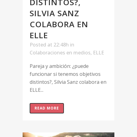
DISTINTOS?,
SILVIA SANZ
COLABORA EN
ELLE
Posted at 22:48h
in
Colaboraciones en medios
,
ELLE
Pareja y ambición: ¿puede
funcionar si tenemos objetivos
distintos?, Silvia Sanz colabora en
ELLE...
READ MORE