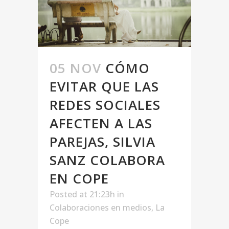
05 NOV
CÓMO
EVITAR QUE LAS
REDES SOCIALES
AFECTEN A LAS
PAREJAS, SILVIA
SANZ COLABORA
EN COPE
Posted at 21:23h
in
Colaboraciones en medios
,
La
Cope